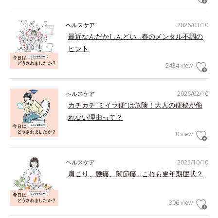
ヘルスケア
2026/03/10
最近なんだかしんどい…春のメンタル不調の
ヒント
2434 view
ヘルスケア
2026/02/10
カチカチ“ミイラ便”は危険！大人の便秘が侮
れない理由って？
0 view
ヘルスケア
2025/10/10
肩こり、腰痛、関節痛…これも更年期症状？
306 view