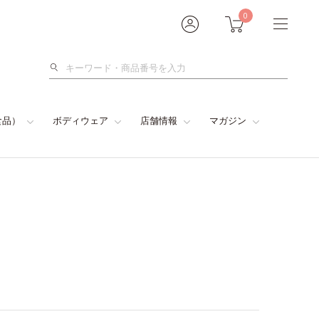
0
検
索
食品）
ボディウェア
店舗情報
マガジン