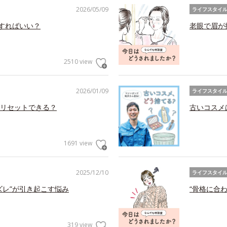
2026/05/09
ライフスタイ
アすればいい？
老眼で眉が
2510 view
2026/01/09
ライフスタイ
リセットできる？
古いコスメ
1691 view
2025/12/10
ライフスタイ
ズレ”が引き起こす悩み
“骨格に合
319 view