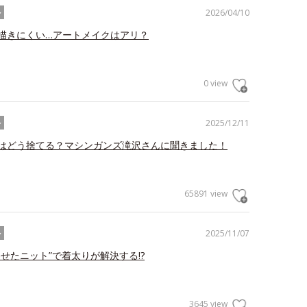
2026/04/10
ル
描きにくい…アートメイクはアリ？
0 view
2025/12/11
ル
はどう捨てる？マシンガンズ滝沢さんに聞きました！
65891 view
2025/11/07
ル
わせたニット”で着太りが解決する!?
3645 view