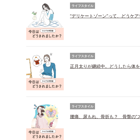
ライフスタイル
“デリケートゾーン”って、どうケ
ライフスタイル
正月太りが継続中。どうしたら体を
ライフスタイル
腰痛、尿もれ、骨折も？ 骨盤の“