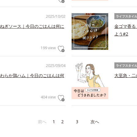
2025/10/02
ライフスタイ
ねぎソース｜今日のごはんは何に
金ゴマ香る
よう#2
199 view
2025/09/04
ライフスタイ
わらか鶏ハム｜今日のごはんは何
大至急・二
404 view
前へ
1
2
3
次へ