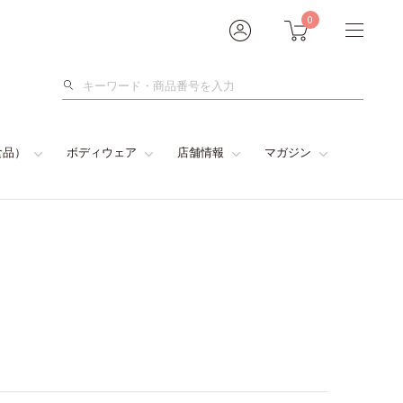
0
検
索
食品）
ボディウェア
店舗情報
マガジン