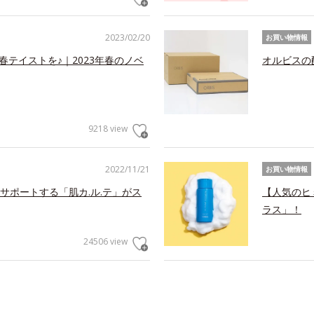
2023/02/20
お買い物情報
春テイストを♪｜2023年春のノベ
オルビスの
9218 view
2022/11/21
お買い物情報
サポートする「肌カ.ル.テ」がス
【人気のヒ
ラス」！
24506 view