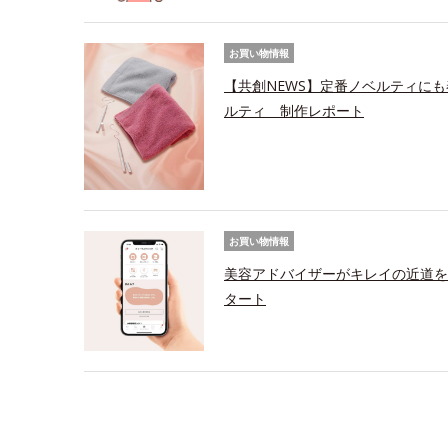
お買い物情報
【共創NEWS】定番ノベルティにも
ルティ 制作レポート
お買い物情報
美容アドバイザーがキレイの近道を
タート