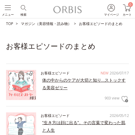
0
メニュー
検索
マイページ
カート
TOP
マガジン（美容情報・読み物）
お客様エピソードのまとめ
お客様エピソードのまとめ
お客様エピソード
NEW
2026/07/17
体の中からのケアが大切と知り…ストックす
る美容ゼリー
903 view
お客様エピソード
2026/05/12
”生き方は顔に出る”。その言葉で変わった肌
と人生