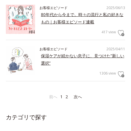
お客様エピソード
2025/06/13
80年代から今まで。時々の流行と私の好きな
もの｜お客様エピソード連載
417 view
お客様エピソード
2025/04/11
保湿ケアが続かない息子に、見つけた”新しい
選択”
1306 view
前へ
1
2
次へ
カテゴリで探す