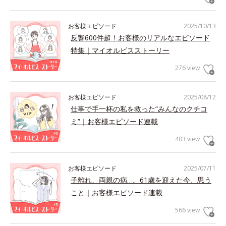
お客様エピソード
2025/10/13
反響600件超！お客様のリアルなエピソード
特集｜マイオルビスストーリー
276 view
お客様エピソード
2025/08/12
仕事で手一杯の私を救った“みんなのクチコ
ミ”｜お客様エピソード連載
403 view
お客様エピソード
2025/07/11
子離れ、両親の病…。61歳を迎えた今、思う
こと｜お客様エピソード連載
566 view