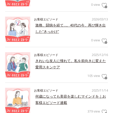
0 view
お客様エピソード
2026/03/13
激務、闘病を経て…。40代の今、再び輝き出
した“きっかけ”
0 view
お客様エピソード
2025/12/16
きれいな友人に憧れて。私を前向きに変えた
愛用スキンケア
105 view
お客様エピソード
2025/11/14
何歳になっても美容を楽しむマインドを｜お
客様エピソード連載
379 view