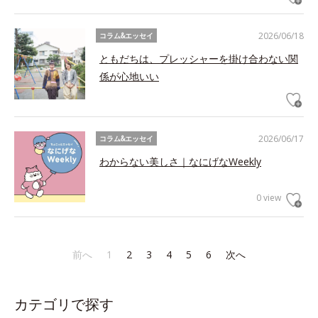
2026/06/18
コラム&エッセイ
ともだちは、プレッシャーを掛け合わない関
係が心地いい
2026/06/17
コラム&エッセイ
わからない美しさ｜なにげなWeekly
0 view
前へ
1
2
3
4
5
6
次へ
カテゴリで探す