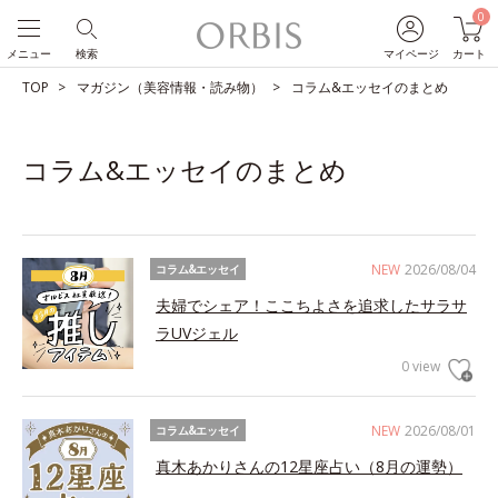
0
メニュー
検索
マイページ
カート
TOP
マガジン（美容情報・読み物）
コラム&エッセイのまとめ
コラム&エッセイのまとめ
NEW
2026/08/04
コラム&エッセイ
夫婦でシェア！ここちよさを追求したサラサ
ラUVジェル
0 view
NEW
2026/08/01
コラム&エッセイ
真木あかりさんの12星座占い（8月の運勢）