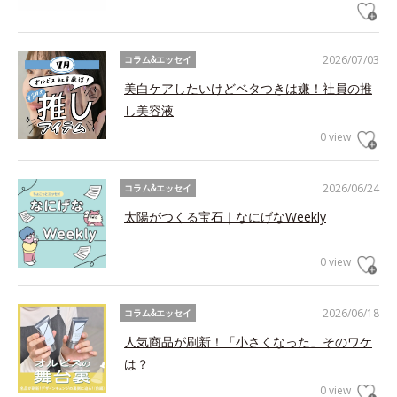
2026/07/03
コラム&エッセイ
美白ケアしたいけどベタつきは嫌！社員の推
し美容液
0 view
2026/06/24
コラム&エッセイ
太陽がつくる宝石｜なにげなWeekly
0 view
2026/06/18
コラム&エッセイ
人気商品が刷新！「小さくなった」そのワケ
は？
0 view