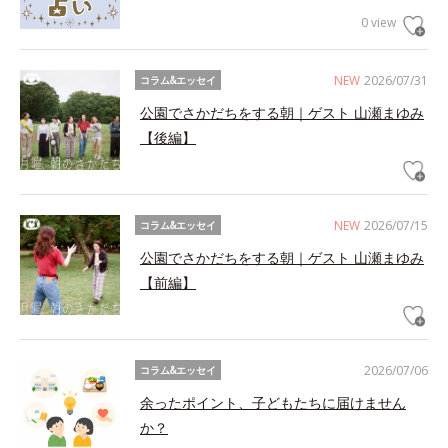
0 view
NEW
2026/07/31
コラム&エッセイ
公園でさかだちをする朝｜ゲスト 山瀬まゆみ
【後編】
NEW
2026/07/15
コラム&エッセイ
公園でさかだちをする朝｜ゲスト 山瀬まゆみ
【前編】
2026/07/06
コラム&エッセイ
余ったポイント、子どもたちに届けません
か？