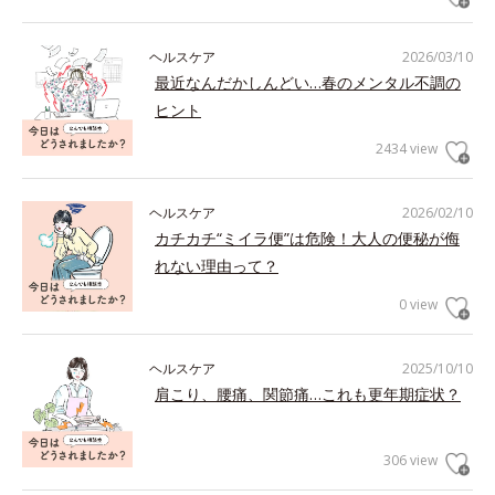
ヘルスケア
2026/03/10
最近なんだかしんどい…春のメンタル不調の
ヒント
2434 view
ヘルスケア
2026/02/10
カチカチ“ミイラ便”は危険！大人の便秘が侮
れない理由って？
0 view
ヘルスケア
2025/10/10
肩こり、腰痛、関節痛…これも更年期症状？
306 view