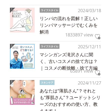
2024/03/18
ライフスタイル
リンパの流れを図解！正しい
リンパマッサージでむくみを
解消
1833897 view
2025/12/11
ライフスタイル
マシンガンズ滝沢さんに聞
く、古いコスメの捨て方は？
｜コスメの断捨離・捨て方編
65891 view
2024/11/27
スキンケア
あなたは“薄肌さん”？それと
も“厚肌さん”？ユードットシリ
ーズのおすすめの使い方、教
えます！