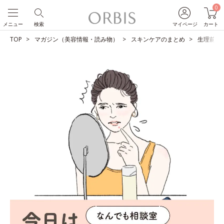
0
メニュー
検索
マイページ
カート
TOP
マガジン（美容情報・読み物）
スキンケアのまとめ
生理前の