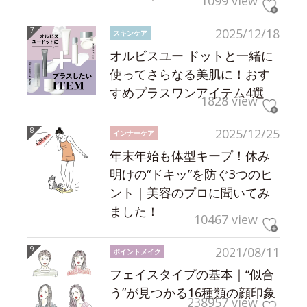
1099 view
2025/12/18
スキンケア
オルビスユー ドットと一緒に
使ってさらなる美肌に！おす
すめプラスワンアイテム4選
1828 view
2025/12/25
インナーケア
年末年始も体型キープ！休み
明けの“ドキッ”を防ぐ3つのヒ
ント｜美容のプロに聞いてみ
ました！
10467 view
2021/08/11
ポイントメイク
フェイスタイプの基本｜“似合
う”が見つかる16種類の顔印象
238957 view