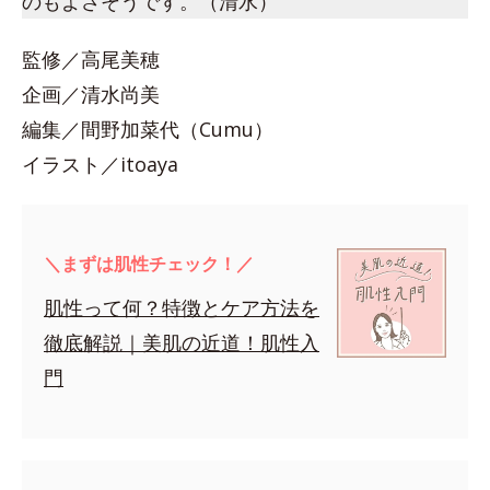
のもよさそうです。（清水）
監修／高尾美穂
企画／清水尚美
編集／間野加菜代（Cumu）
イラスト／itoaya
＼まずは肌性チェック！／
肌性って何？特徴とケア方法を
徹底解説｜美肌の近道！肌性入
門