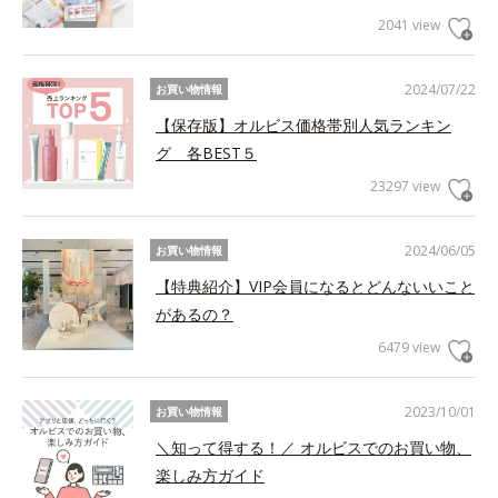
2041 view
2024/07/22
お買い物情報
【保存版】オルビス価格帯別人気ランキン
グ 各BEST５
23297 view
2024/06/05
お買い物情報
【特典紹介】VIP会員になるとどんないいこと
があるの？
6479 view
2023/10/01
お買い物情報
＼知って得する！／ オルビスでのお買い物、
楽しみ方ガイド