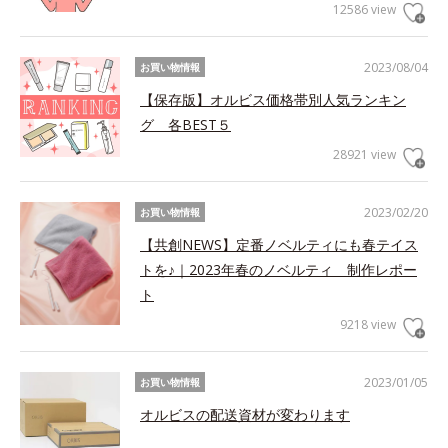
12586 view
2023/08/04
お買い物情報
【保存版】オルビス価格帯別人気ランキン
グ 各BEST５
28921 view
2023/02/20
お買い物情報
【共創NEWS】定番ノベルティにも春テイス
トを♪｜2023年春のノベルティ 制作レポー
ト
9218 view
2023/01/05
お買い物情報
オルビスの配送資材が変わります