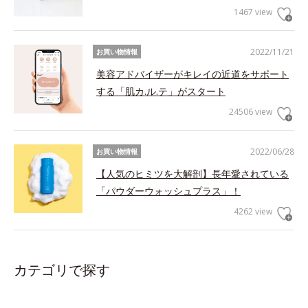
1467 view
2022/11/21
お買い物情報
美容アドバイザーがキレイの近道をサポート
する「肌カ.ル.テ」がスタート
24506 view
2022/06/28
お買い物情報
【人気のヒミツを大解剖】長年愛されている
「パウダーウォッシュプラス」！
4262 view
カテゴリで探す