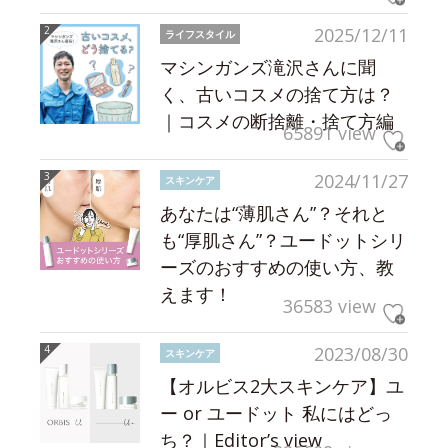
2025/12/11
ライフスタイル
マシンガンズ滝沢さんに聞
く、古いコスメの捨て方は？
｜コスメの断捨離・捨て方編
65891 view
2024/11/27
スキンケア
あなたは“薄肌さん”？それと
も“厚肌さん”？ユードットシリ
ーズのおすすめの使い方、教
えます！
36583 view
2023/08/30
スキンケア
【オルビス2大スキンケア】ユ
ー or ユードット 私にはどっ
ち？｜Editor’s view