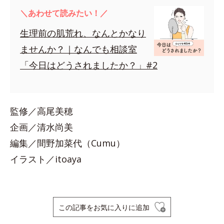
＼あわせて読みたい！／
生理前の肌荒れ、なんとかなり
ませんか？｜なんでも相談室
「今日はどうされましたか？」#2
監修／高尾美穂
企画／清水尚美
編集／間野加菜代（Cumu）
イラスト／itoaya
この記事をお気に入りに追加