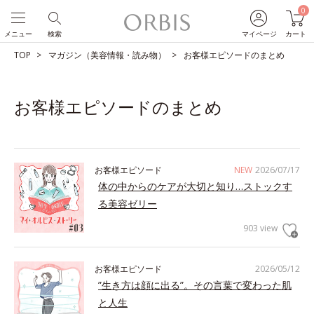
0
メニュー
検索
マイページ
カート
TOP
マガジン（美容情報・読み物）
お客様エピソードのまとめ
お客様エピソードのまとめ
お客様エピソード
NEW
2026/07/17
体の中からのケアが大切と知り…ストックす
る美容ゼリー
903 view
お客様エピソード
2026/05/12
”生き方は顔に出る”。その言葉で変わった肌
と人生