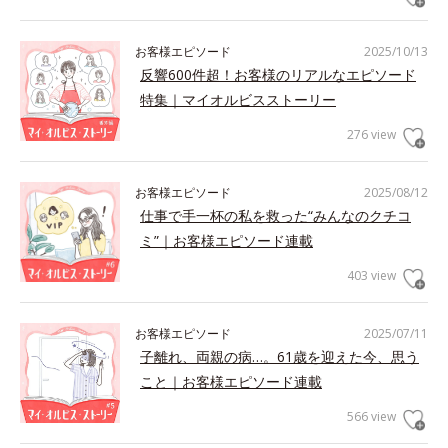
お客様エピソード
2025/10/13
反響600件超！お客様のリアルなエピソード
特集｜マイオルビスストーリー
276 view
お客様エピソード
2025/08/12
仕事で手一杯の私を救った“みんなのクチコ
ミ”｜お客様エピソード連載
403 view
お客様エピソード
2025/07/11
子離れ、両親の病…。61歳を迎えた今、思う
こと｜お客様エピソード連載
566 view