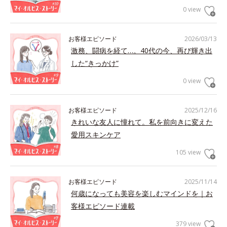
0 view
お客様エピソード
2026/03/13
激務、闘病を経て…。40代の今、再び輝き出
した“きっかけ”
0 view
お客様エピソード
2025/12/16
きれいな友人に憧れて。私を前向きに変えた
愛用スキンケア
105 view
お客様エピソード
2025/11/14
何歳になっても美容を楽しむマインドを｜お
客様エピソード連載
379 view