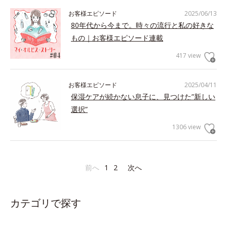
お客様エピソード
2025/06/13
80年代から今まで。時々の流行と私の好きな
もの｜お客様エピソード連載
417 view
お客様エピソード
2025/04/11
保湿ケアが続かない息子に、見つけた”新しい
選択”
1306 view
前へ
1
2
次へ
カテゴリで探す