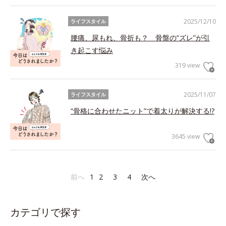
2025/12/10
ライフスタイル
腰痛、尿もれ、骨折も？ 骨盤の“ズレ”が引
き起こす悩み
319 view
2025/11/07
ライフスタイル
“骨格に合わせたニット”で着太りが解決する!?
3645 view
前へ
1
2
3
4
次へ
カテゴリで探す