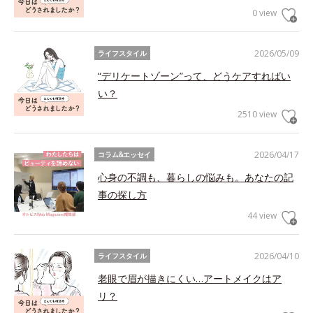
0 view
2026/05/09
ライフスタイル
“デリケートゾーン”って、どうケアすればい
い？
2510 view
2026/04/17
コラム&エッセイ
心身の不調も、暮らしの悩みも。あなたの記
事の探し方
44 view
2026/04/10
ライフスタイル
老眼で眉が描きにくい…アートメイクはア
リ？