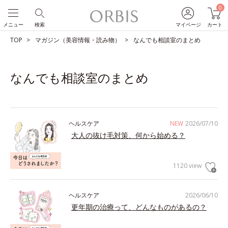
0
メニュー
検索
マイページ
カート
TOP
マガジン（美容情報・読み物）
なんでも相談室のまとめ
なんでも相談室のまとめ
ヘルスケア
NEW
2026/07/10
大人の抜け毛対策、何から始める？
1120 view
ヘルスケア
2026/06/10
更年期の治療って、どんなものがあるの？