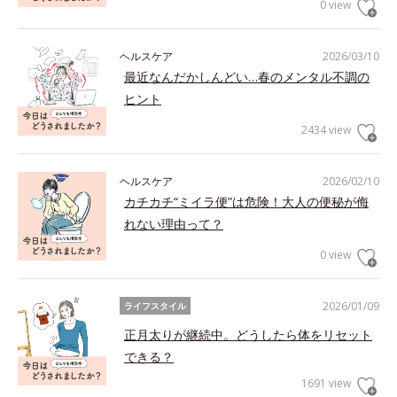
0 view
ヘルスケア
2026/03/10
最近なんだかしんどい…春のメンタル不調の
ヒント
2434 view
ヘルスケア
2026/02/10
カチカチ“ミイラ便”は危険！大人の便秘が侮
れない理由って？
0 view
2026/01/09
ライフスタイル
正月太りが継続中。どうしたら体をリセット
できる？
1691 view