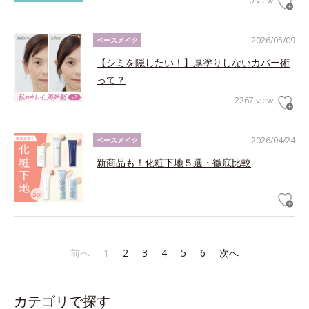
0 view
2026/05/09
ベースメイク
【シミを隠したい！】厚塗りしないカバー術
って？
2267 view
2026/04/24
ベースメイク
新商品も！化粧下地５選・徹底比較
前へ
1
2
3
4
5
6
次へ
カテゴリで探す