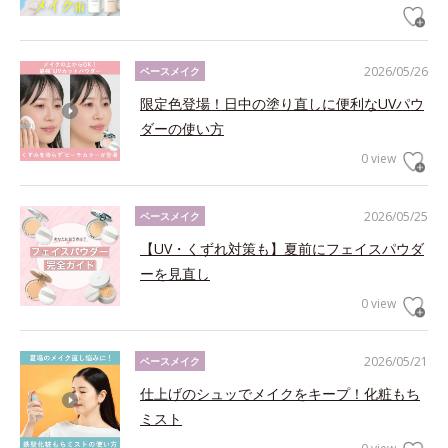
2026/05/26
ベースメイク
限定色登場！日中の塗り直しに便利なUVパウ
ダーの使い方
0 view
2026/05/25
ベースメイク
【UV・くずれ対策も】夏前にフェイスパウダ
ーを見直し
0 view
2026/05/21
ベースメイク
仕上げのシュッでメイクをキープ！化粧もち
ミスト