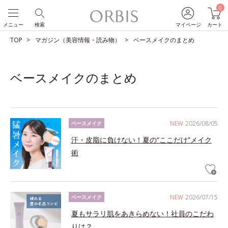
0
メニュー
検索
マイページ
カート
TOP
マガジン（美容情報・読み物）
ベースメイクのまとめ
ベースメイクのまとめ
NEW
2026/08/05
ベースメイク
汗・皮脂に負けない！夏の“ここだけ”メイク
術
NEW
2026/07/15
ベースメイク
夏もサラリ肌をあきらめない！社員のこだわ
りは？