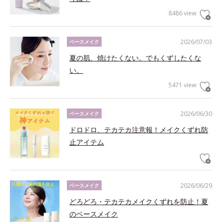
8486 view
2026/07/03
ベースメイク
夏の肌、焼けたくない。でもくずしたくな
い。
5471 view
2026/06/30
ベースメイク
ドロドロ、テカテカ注意報！メイクくずれ防
止アイテム
2026/06/29
ベースメイク
どろどろ・テカテカメイクくずれを防止！夏
のベースメイク