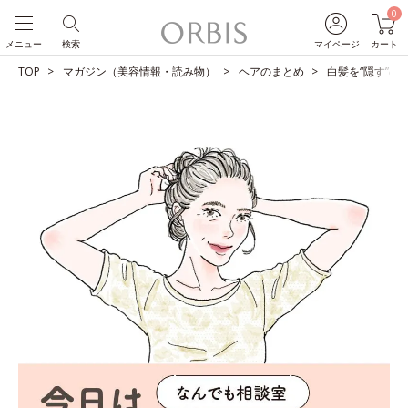
0
メニュー
検索
マイページ
カート
TOP
マガジン（美容情報・読み物）
ヘアのまとめ
白髪を“隠す”