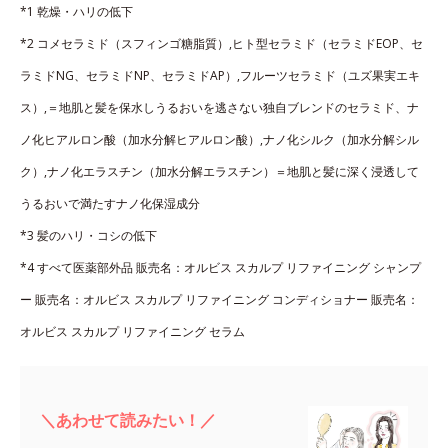
*1 乾燥・ハリの低下
*2 コメセラミド（スフィンゴ糖脂質）,ヒト型セラミド（セラミドEOP、セ
ラミドNG、セラミドNP、セラミドAP）,フルーツセラミド（ユズ果実エキ
ス）,＝地肌と髪を保水しうるおいを逃さない独自ブレンドのセラミド、ナ
ノ化ヒアルロン酸（加水分解ヒアルロン酸）,ナノ化シルク（加水分解シル
ク）,ナノ化エラスチン（加水分解エラスチン）＝地肌と髪に深く浸透して
うるおいで満たすナノ化保湿成分
*3 髪のハリ・コシの低下
*4 すべて医薬部外品 販売名：オルビス スカルプ リファイニング シャンプ
ー 販売名：オルビス スカルプ リファイニング コンディショナー 販売名：
オルビス スカルプ リファイニング セラム
＼あわせて読みたい！／