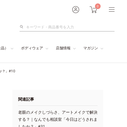
0
検
索
食品）
ボディウェア
店舗情報
マガジン
？」#10
関連記事
老眼のメイクしづらさ、アートメイクで解決
する？｜なんでも相談室「今日はどうされま
したか？」#31