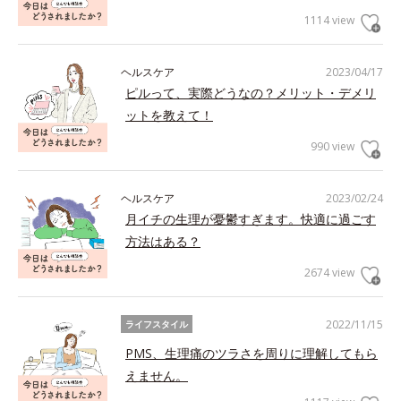
1114 view
ヘルスケア
2023/04/17
ピルって、実際どうなの？メリット・デメリ
ットを教えて！
990 view
ヘルスケア
2023/02/24
月イチの生理が憂鬱すぎます。快適に過ごす
方法はある？
2674 view
2022/11/15
ライフスタイル
PMS、生理痛のツラさを周りに理解してもら
えません。