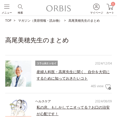
0
メニュー
検索
マイページ
カート
TOP
マガジン（美容情報・読み物）
高尾美穂先生のまとめ
高尾美穂先生のまとめ
2024/12/04
コラム&エッセイ
産婦人科医・高尾先生に聞く、自分を大切に
するために知っておきたいコト
465 view
ヘルスケア
2024/08/09
私の息、もしかしてニオってる？お口の治安
が心配です！