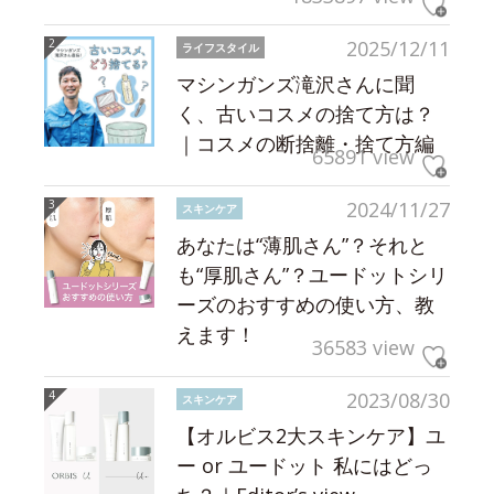
2025/12/11
ライフスタイル
マシンガンズ滝沢さんに聞
く、古いコスメの捨て方は？
｜コスメの断捨離・捨て方編
65891 view
2024/11/27
スキンケア
あなたは“薄肌さん”？それと
も“厚肌さん”？ユードットシリ
ーズのおすすめの使い方、教
えます！
36583 view
2023/08/30
スキンケア
【オルビス2大スキンケア】ユ
ー or ユードット 私にはどっ