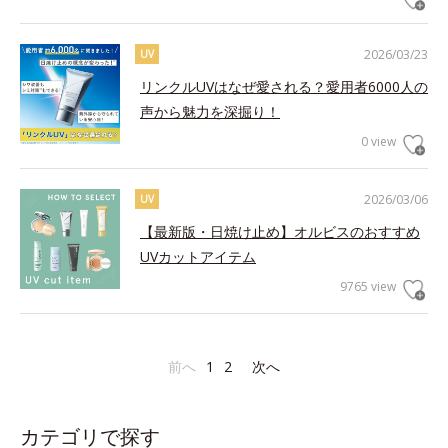
2026/03/23
UV
リンクルUVはなぜ愛される？愛用者6000人の
声から魅力を深掘り！
0 view
2026/03/06
UV
【最新版・日焼け止め】オルビスのおすすめ
UVカットアイテム
9765 view
前へ
1
2
次へ
カテゴリで探す