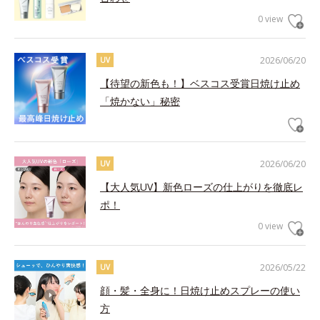
0 view
2026/06/20
UV
【待望の新色も！】ベスコス受賞日焼け止め
「焼かない」秘密
2026/06/20
UV
【大人気UV】新色ローズの仕上がりを徹底レ
ポ！
0 view
2026/05/22
UV
顔・髪・全身に！日焼け止めスプレーの使い
方