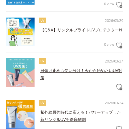
0 view
2026/03/29
UV
【Q&A】リンクルブライトUVプロテクターN
0 view
2026/03/27
UV
日焼け止めも使い分け！今から始めたいUV対
策
2026/03/24
UV
紫外線最強時代に応える！パワーアップした
新リンクルUVを徹底解剖