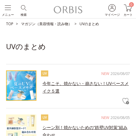
0
メニュー
検索
マイページ
カート
TOP
マガジン（美容情報・読み物）
UVのまとめ
UVのまとめ
NEW
2026/08/07
UV
今年こそ、焼かない・崩さない！UVベースメ
イク５選
NEW
2026/08/05
UV
シーン別！焼かないための“鉄壁UV対策”組み
合わせ