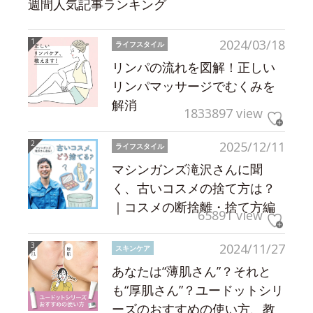
週間人気記事ランキング
2024/03/18
ライフスタイル
リンパの流れを図解！正しい
リンパマッサージでむくみを
解消
1833897 view
2025/12/11
ライフスタイル
マシンガンズ滝沢さんに聞
く、古いコスメの捨て方は？
｜コスメの断捨離・捨て方編
65891 view
2024/11/27
スキンケア
あなたは“薄肌さん”？それと
も“厚肌さん”？ユードットシリ
ーズのおすすめの使い方、教