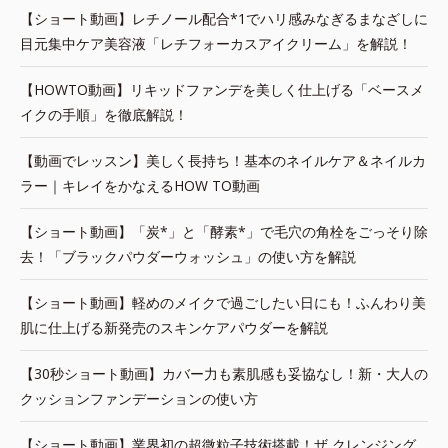
【ショート動画】レチノール配合*1でハリ感みなぎるまなざしに
目元集中ケア美容液「レチフォーカスアイクリーム」を解説！
【HOWTO動画】リキッドファンデを美しく仕上げる「ベースメ
イクの手順」を徹底解説！
【動画でレッスン】美しく長持ち！基本のネイルケア＆ネイルカ
ラー｜キレイをかなえるHOW TO動画
【ショート動画】「炭*」と「酵素*」で毛穴の角栓をごっそり除
去！「ブラックパウダーウォッシュ」の使い方を解説
【ショート動画】軽めのメイクで過ごしたい日にも！ふんわり美
肌に仕上げる新発売のスキンケアパウダーを解説
【30秒ショート動画】カバー力も素肌感も妥協なし！新・大人の
クッションファンデーションの使い方
【ショート動画】業界初の超微粒子技術搭載！ザ クレンジング