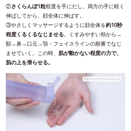
②
さくらんぼ1粒
程度を手にだし、両方の手に軽く
伸ばしてから、顔全体に伸ばす。
③やさしくマッサージするように顔全体を
約10秒
程度くるくるなじませる
。くすみやすい頬から→
額→鼻→口元→顎・フェイスラインの順番でなじ
ませていく。この時、
肌が動かない程度の力で、
肌の上を滑らせる。