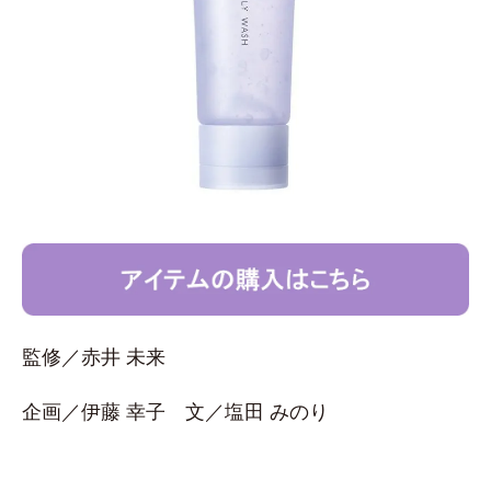
監修／赤井 未来
企画／伊藤 幸子 文／塩田 みのり