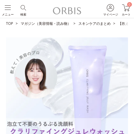
0
メニュー
検索
マイページ
カート
TOP
マガジン（美容情報・読み物）
スキンケアのまとめ
【教えて