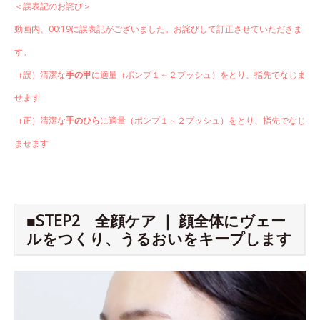
＜誤表記のお詫び＞
動画内、00:19に誤表記がございました。お詫びして訂正させていただきま
す。
（誤）清潔な
手の甲
に適量（ポンプ１～２プッシュ）をとり、指先でなじま
せます
（正）清潔な
手のひら
に適量（ポンプ１～２プッシュ）をとり、指先でなじ
ませます
■STEP2 全顔ケア ｜ 顔全体にヴェー
ルをつくり、うるおいをキープします