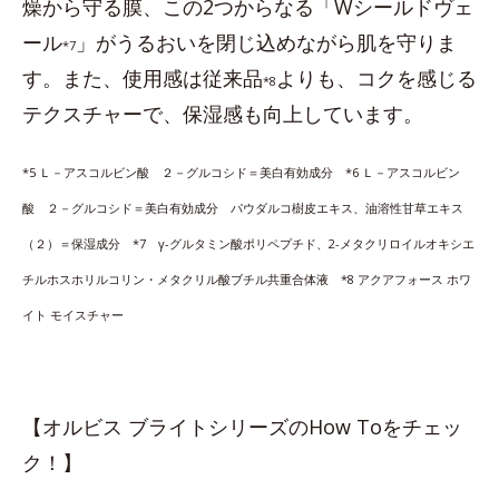
燥から守る膜、この2つからなる「Wシールドヴェ
ール
」がうるおいを閉じ込めながら肌を守りま
*7
す。また、使用感は従来品
よりも、コクを感じる
*8
テクスチャーで、保湿感も向上しています。
*5 Ｌ－アスコルビン酸 ２－グルコシド＝美白有効成分 *6 Ｌ－アスコルビン
酸 ２－グルコシド＝美白有効成分 パウダルコ樹皮エキス、油溶性甘草エキス
（２）＝保湿成分 *7 γ-グルタミン酸ポリペプチド、2-メタクリロイルオキシエ
チルホスホリルコリン・メタクリル酸ブチル共重合体液 *8 アクアフォース ホワ
イト モイスチャー
【オルビス ブライトシリーズのHow Toをチェッ
ク！】