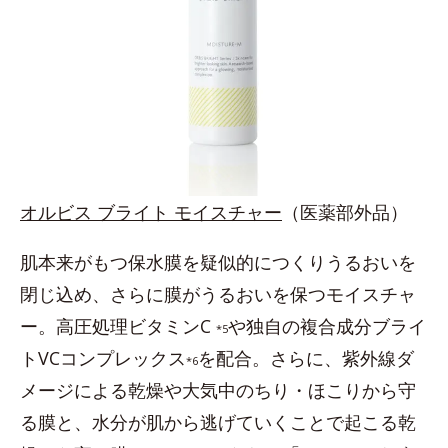
オルビス ブライト モイスチャー
（医薬部外品）
肌本来がもつ保水膜を疑似的につくりうるおいを
閉じ込め、さらに膜がうるおいを保つモイスチャ
ー。高圧処理ビタミンC
や独自の複合成分ブライ
*5
トVCコンプレックス
を配合。さらに、紫外線ダ
*6
メージによる乾燥や大気中のちり・ほこりから守
る膜と、水分が肌から逃げていくことで起こる乾