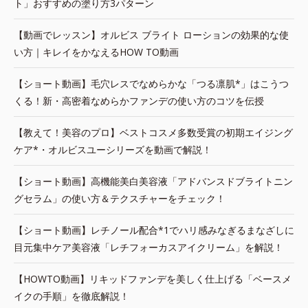
ト」おすすめの塗り方3パターン
【動画でレッスン】オルビス ブライト ローションの効果的な使
い方｜キレイをかなえるHOW TO動画
【ショート動画】毛穴レスでなめらかな「つる凛肌*」はこうつ
くる！新・高密着なめらかファンデの使い方のコツを伝授
【教えて！美容のプロ】ベストコスメ多数受賞の初期エイジング
ケア*・オルビスユーシリーズを動画で解説！
【ショート動画】高機能美白美容液「アドバンスドブライトニン
グセラム」の使い方＆テクスチャーをチェック！
【ショート動画】レチノール配合*1でハリ感みなぎるまなざしに
目元集中ケア美容液「レチフォーカスアイクリーム」を解説！
【HOWTO動画】リキッドファンデを美しく仕上げる「ベースメ
イクの手順」を徹底解説！