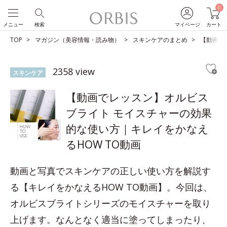
0
メニュー
検索
マイページ
カート
TOP
マガジン（美容情報・読み物）
スキンケアのまとめ
【動画で
2358 view
スキンケア
【動画でレッスン】オルビス
ブライト モイスチャーの効果
的な使い方｜キレイをかなえ
るHOW TO動画
動画と写真でスキンケアの正しい使い方を解説す
る【キレイをかなえるHOW TO動画】。今回は、
オルビスブライトシリーズのモイスチャーを取り
上げます。なんとなく適当に塗ってしまったり、