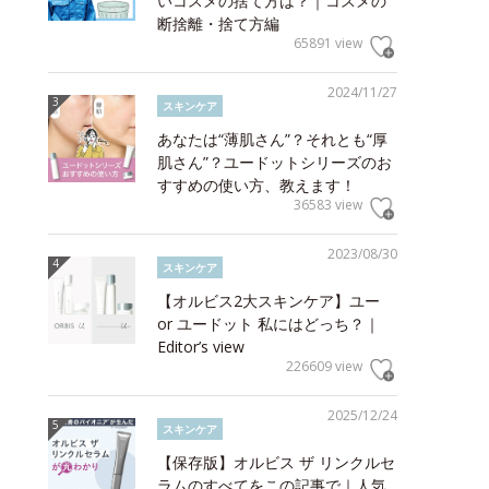
いコスメの捨て方は？｜コスメの
断捨離・捨て方編
65891 view
2024/11/27
スキンケア
あなたは“薄肌さん”？それとも“厚
肌さん”？ユードットシリーズのお
すすめの使い方、教えます！
36583 view
2023/08/30
スキンケア
【オルビス2大スキンケア】ユー
or ユードット 私にはどっち？｜
Editor’s view
226609 view
2025/12/24
スキンケア
【保存版】オルビス ザ リンクルセ
ラムのすべてをこの記事で｜人気