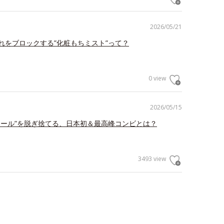
2026/05/21
れをブロックする”化粧もちミスト”って？
0 view
2026/05/15
ェール”を脱ぎ捨てる、日本初＆最高峰コンビとは？
3493 view