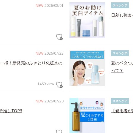
NEW
2026/08/01
スキンケア
日差し強ま
NEW
2026/07/23
スキンケア
一掃！新発売のふきとり化粧水の
夏のベタつ
って？
1469 view
NEW
2026/07/20
スキンケア
チ推しTOP3
【愛用者が