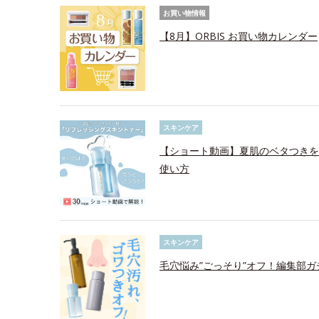
お買い物情報
【8月】ORBIS お買い物カレンダー
スキンケア
【ショート動画】夏肌のベタつきを
使い方
スキンケア
毛穴悩み”ごっそり”オフ！編集部ガ