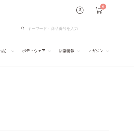
0
検
索
食品）
ボディウェア
店舗情報
マガジン