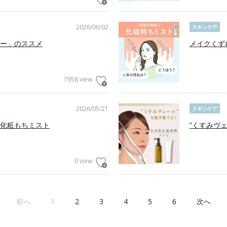
2026/06/02
スキンケア
ー」のススメ
メイクくず
7958 view
2026/05/21
スキンケア
化粧もちミスト
“くすみヴ
0 view
前へ
1
2
3
4
5
6
次へ