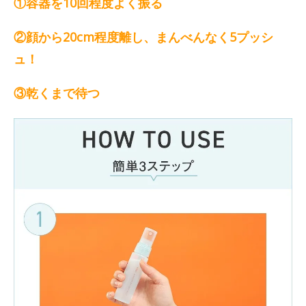
①容器を10回程度よく振る
②顔から20cm程度離し、まんべんなく5プッシ
ュ！
③乾くまで待つ