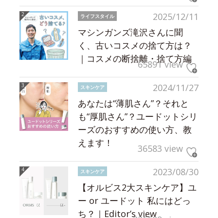
2025/12/11
ライフスタイル
マシンガンズ滝沢さんに聞
く、古いコスメの捨て方は？
｜コスメの断捨離・捨て方編
65891 view
2024/11/27
スキンケア
あなたは“薄肌さん”？それと
も“厚肌さん”？ユードットシリ
ーズのおすすめの使い方、教
えます！
36583 view
2023/08/30
スキンケア
【オルビス2大スキンケア】ユ
ー or ユードット 私にはどっ
ち？｜Editor’s view