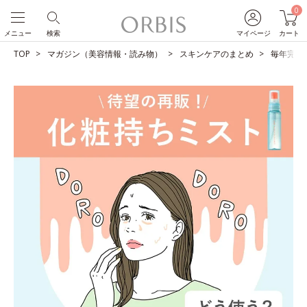
0
メニュー
検索
マイページ
カート
TOP
マガジン（美容情報・読み物）
スキンケアのまとめ
毎年完売