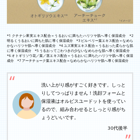
*1 クチナシ果実エキス配合＝うるおいに満ちたハリツヤ肌へ導く保湿成分 *2
明るくうるおいに満ちた肌に導く保湿成分 *3 ビルベリー葉エキス配合＝なめら
かなハリツヤ肌へ導く保湿成分 *4 ユズ果実エキス配合＝うるおった柔らかな肌
に導く保湿成分 *5 うるおってごわつきの少ないなめらかな肌へ導く保湿成分
*6 オトギリソウ花／葉／茎エキス配合＝うるおいに満ちたハリツヤ肌へ導く保湿
成分 *7 アーチチョーク葉エキス配合＝なめらかなハリツヤ肌へ導く保湿成分
洗い上がり感がすごく好きです。しっと
りしてつっぱりません！洗顔フォームと
保湿液はオルビスユードットを使ってい
るので、組み合わせるとしっとり感がち
ょうどいいです。
30代後半