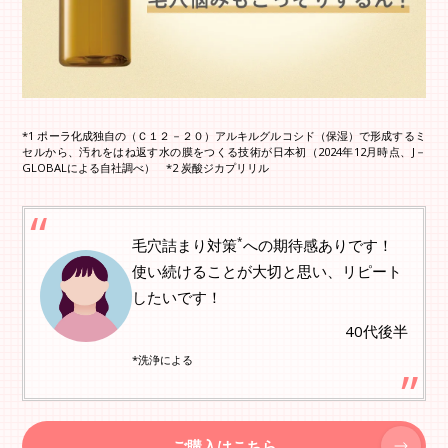
*1 ポーラ化成独自の（Ｃ１２－２０）アルキルグルコシド（保湿）で形成するミ
セルから、汚れをはね返す水の膜をつくる技術が日本初（2024年12月時点、J－
GLOBALによる自社調べ） *2 炭酸ジカプリリル
*
毛穴詰まり対策
への期待感ありです！
使い続けることが大切と思い、リピート
したいです！
40代後半
*洗浄による
ご購入はこちら