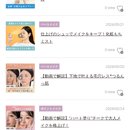
0 view
2026/05/21
ベースメイク
仕上げのシュッでメイクをキープ！化粧もち
ミスト
0 view
2026/03/20
ベースメイク
【動画で解説】下地で叶える毛穴レス*つるん
っ肌
0 view
2026/02/24
ポイントメイク
【動画で解説】“ハート塗り”チークで大人メ
イクを格上げ！