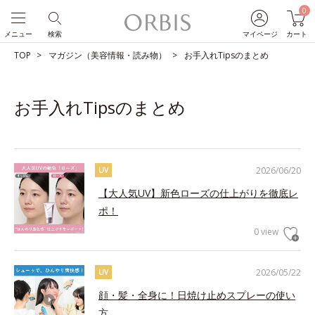
0
メニュー
検索
マイページ
カート
TOP
マガジン（美容情報・読み物）
お手入れTipsのまとめ
お手入れTipsのまとめ
2026/06/20
UV
【大人気UV】新色ローズの仕上がりを徹底レ
ポ！
0 view
2026/05/22
UV
顔・髪・全身に！日焼け止めスプレーの使い
方