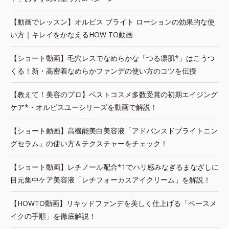
【動画でレッスン】オルビス ブライト ローションの効果的な使
い方｜キレイをかなえるHOW TO動画
【ショート動画】毛穴レスでなめらかな「つる凛肌*」はこうつ
くる！新・高密着なめらかファンデの使い方のコツを伝授
【教えて！美容のプロ】ベストコスメ多数受賞の初期エイジング
ケア*・オルビスユーシリーズを動画で解説！
【ショート動画】高機能美白美容液「アドバンスドブライトニン
グセラム」の使い方＆テクスチャーをチェック！
【ショート動画】レチノール配合*1でハリ感みなぎるまなざしに
目元集中ケア美容液「レチフォーカスアイクリーム」を解説！
【HOWTO動画】リキッドファンデを美しく仕上げる「ベースメ
イクの手順」を徹底解説！