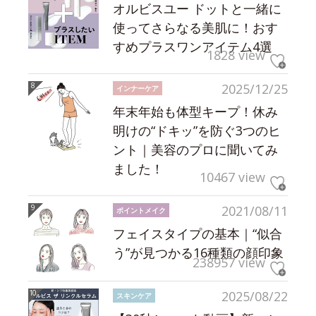
オルビスユー ドットと一緒に
使ってさらなる美肌に！おす
すめプラスワンアイテム4選
1828 view
2025/12/25
インナーケア
年末年始も体型キープ！休み
明けの“ドキッ”を防ぐ3つのヒ
ント｜美容のプロに聞いてみ
ました！
10467 view
2021/08/11
ポイントメイク
フェイスタイプの基本｜“似合
う”が見つかる16種類の顔印象
238957 view
2025/08/22
スキンケア