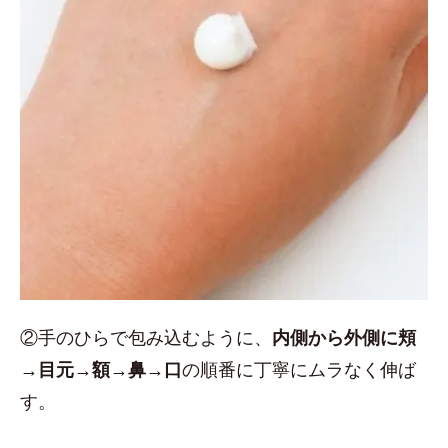
②手のひらで包み込むように、
内側から外側に頬
→目元→額→鼻→口
の順番に丁寧にムラなく伸ば
す。