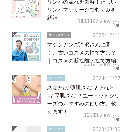
リンパの流れを図解！正しい
リンパマッサージでむくみを
解消
1833897 view
2025/12/11
ライフスタイル
マシンガンズ滝沢さんに聞
く、古いコスメの捨て方は？
｜コスメの断捨離・捨て方編
65891 view
2024/11/27
スキンケア
あなたは“薄肌さん”？それと
も“厚肌さん”？ユードットシリ
ーズのおすすめの使い方、教
えます！
36583 view
2023/08/30
スキンケア