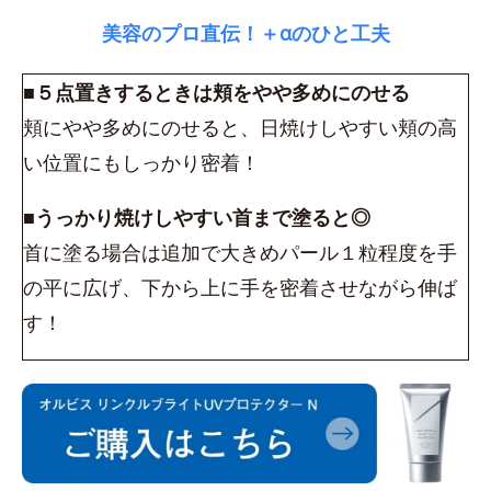
美容のプロ直伝！＋αのひと工夫
■５点置きするときは頬をやや多めにのせる
頬にやや多めにのせると、日焼けしやすい頬の高
い位置にもしっかり密着！
■うっかり焼けしやすい首まで塗ると◎
首に塗る場合は追加で大きめパール１粒程度を手
の平に広げ、下から上に手を密着させながら伸ば
す！