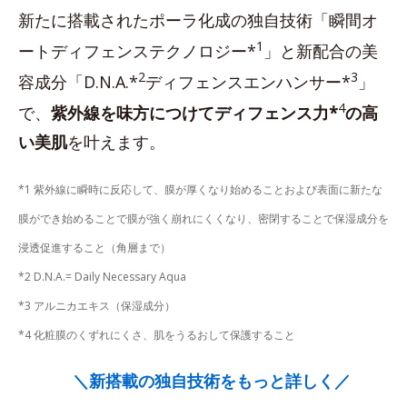
新たに搭載されたポーラ化成の独自技術「瞬間オ
1
ートディフェンステクノロジー*
」と新配合の美
2
3
容成分「D.N.A.*
ディフェンスエンハンサー*
」
4
で、
紫外線を味方につけてディフェンス力*
の高
い美肌
を叶えます。
*1 紫外線に瞬時に反応して、膜が厚くなり始めることおよび表面に新たな
膜ができ始めることで膜が強く崩れにくくなり、密閉することで保湿成分を
浸透促進すること（角層まで）
*2 D.N.A.= Daily Necessary Aqua
*3 アルニカエキス（保湿成分）
*4 化粧膜のくずれにくさ、肌をうるおして保護すること
＼新搭載の独自技術をもっと詳しく／