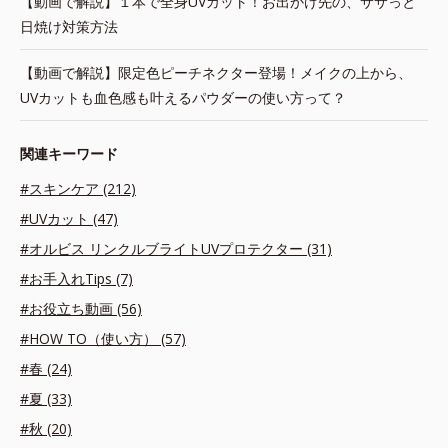
【動画で解説】１本で全身UVカット！お出かけ先の、ササっと
日焼け対策方法
【動画で解説】限定色ピーチネクター登場！メイクの上から、
UVカットも血色感も叶えるパウダーの使い方って？
関連キーワード
#スキンケア (212)
#UVカット (47)
#オルビス リンクルブライトUVプロテクター (31)
#お手入れTips (7)
#お役立ち動画 (56)
#HOW TO（使い方） (57)
#春 (24)
#夏 (33)
#秋 (20)