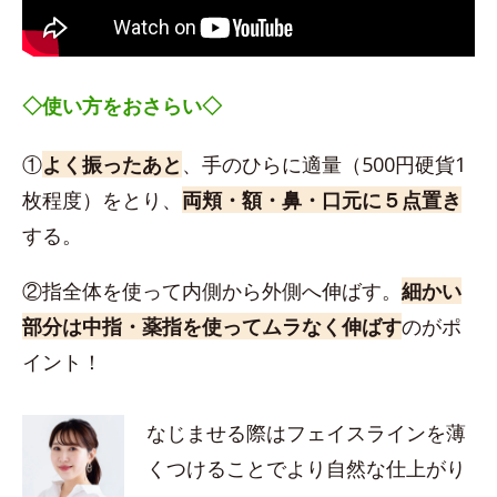
◇使い方をおさらい◇
①
よく振ったあと
、手のひらに適量（500円硬貨1
枚程度）をとり、
両頬・額・鼻・口元に５点置き
する。
②指全体を使って内側から外側へ伸ばす。
細かい
部分は中指・薬指を使ってムラなく伸ばす
のがポ
イント！
なじませる際はフェイスラインを薄
くつけることでより自然な仕上がり