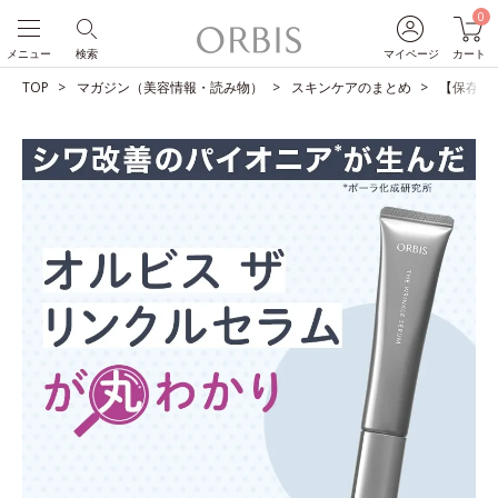
0
メニュー
検索
マイページ
カート
TOP
マガジン（美容情報・読み物）
スキンケアのまとめ
【保存版