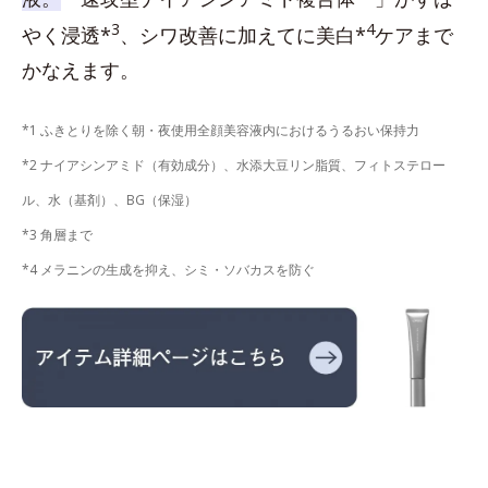
3
4
やく浸透*
、シワ改善に加えてに美白*
ケアまで
かなえます。
*1 ふきとりを除く朝・夜使用全顔美容液内におけるうるおい保持力
*2 ナイアシンアミド（有効成分）、水添大豆リン脂質、フィトステロー
ル、水（基剤）、BG（保湿）
*3 角層まで
*4 メラニンの生成を抑え、シミ・ソバカスを防ぐ