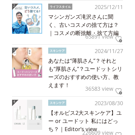
2025/12/11
ライフスタイル
マシンガンズ滝沢さんに聞
く、古いコスメの捨て方は？
｜コスメの断捨離・捨て方編
65891 view
2024/11/27
スキンケア
あなたは“薄肌さん”？それと
も“厚肌さん”？ユードットシリ
ーズのおすすめの使い方、教
えます！
36583 view
2023/08/30
スキンケア
【オルビス2大スキンケア】ユ
ー or ユードット 私にはどっ
ち？｜Editor’s view
226609 view