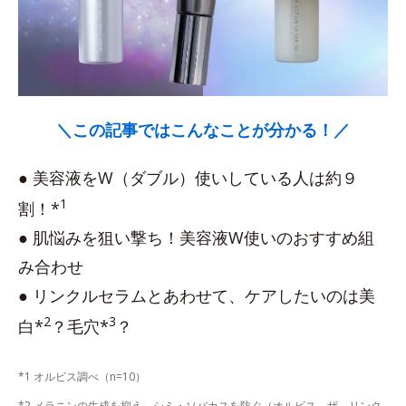
＼この記事ではこんなことが分かる！／
● 美容液をW（ダブル）使いしている人は約９
1
割！*
● 肌悩みを狙い撃ち！美容液W使いのおすすめ組
み合わせ
● リンクルセラムとあわせて、ケアしたいのは美
2
3
白*
？毛穴*
？
*1 オルビス調べ（n=10）
*2 メラニンの生成を抑え、シミ・ソバカスを防ぐ（オルビス ザ リンク