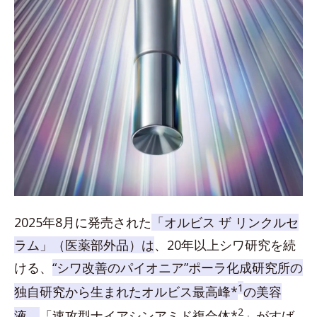
2025年8月に発売された
「オルビス ザ リンクルセ
ラム」（医薬部外品）は
、20年以上シワ研究を続
ける、
“シワ改善のパイオニア”ポーラ化成研究所の
1
独自研究から生まれたオルビス最高峰*
の美容
2
液。
「速攻型ナイアシンアミド複合体*
」がすば