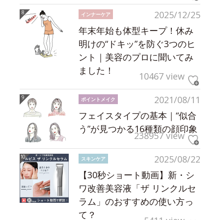
2025/12/25
インナーケア
年末年始も体型キープ！休み
明けの“ドキッ”を防ぐ3つのヒ
ント｜美容のプロに聞いてみ
ました！
10467 view
2021/08/11
ポイントメイク
フェイスタイプの基本｜“似合
う”が見つかる16種類の顔印象
238957 view
2025/08/22
スキンケア
【30秒ショート動画】新・シ
ワ改善美容液「ザ リンクルセ
ラム」のおすすめの使い方っ
て？