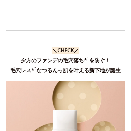
＼CHECK／
1
夕方のファンデの毛穴落ち*
を防ぐ！
2
毛穴レス*
なつるんっ肌を叶える新下地が誕生