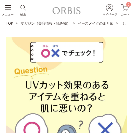
0
メニュー
検索
マイページ
カート
TOP
マガジン（美容情報・読み物）
ベースメイクのまとめ
【〇×