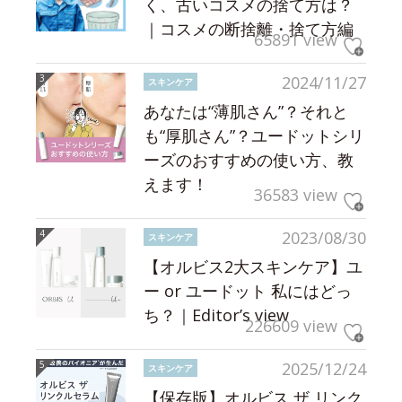
く、古いコスメの捨て方は？
｜コスメの断捨離・捨て方編
65891 view
2024/11/27
スキンケア
あなたは“薄肌さん”？それと
も“厚肌さん”？ユードットシリ
ーズのおすすめの使い方、教
えます！
36583 view
2023/08/30
スキンケア
【オルビス2大スキンケア】ユ
ー or ユードット 私にはどっ
ち？｜Editor’s view
226609 view
2025/12/24
スキンケア
【保存版】オルビス ザ リンク