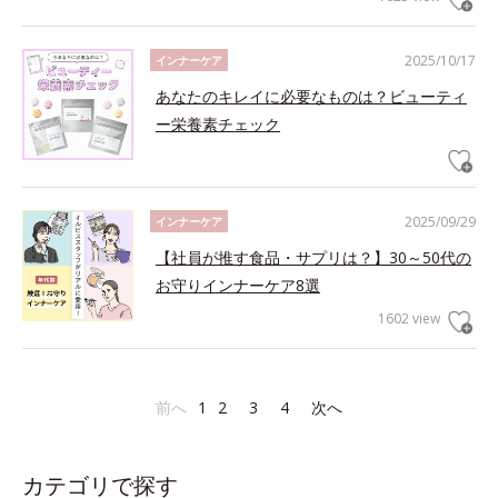
2025/10/17
インナーケア
あなたのキレイに必要なものは？ビューティ
ー栄養素チェック
2025/09/29
インナーケア
【社員が推す食品・サプリは？】30～50代の
お守りインナーケア8選
1602 view
前へ
1
2
3
4
次へ
カテゴリで探す