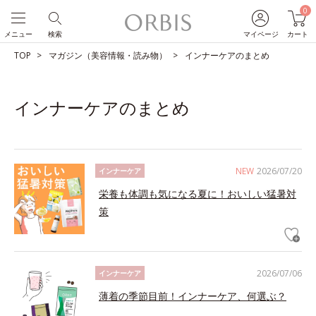
0
メニュー
検索
マイページ
カート
TOP
マガジン（美容情報・読み物）
インナーケアのまとめ
インナーケアのまとめ
NEW
2026/07/20
インナーケア
栄養も体調も気になる夏に！おいしい猛暑対
策
2026/07/06
インナーケア
薄着の季節目前！インナーケア、何選ぶ？