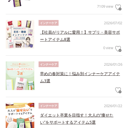
7109 view
2026/07/02
インナーケア
【社員がリアルに愛用！】サプリ・美容サポ
ートアイテム8選
0 view
2026/01/26
インナーケア
早めの春対策に！悩み別インナーケアアイテ
ム3選
2026/01/22
インナーケア
ダイエット卒業を目指す！大人の“痩せた
い”をサポートするアイテム5選