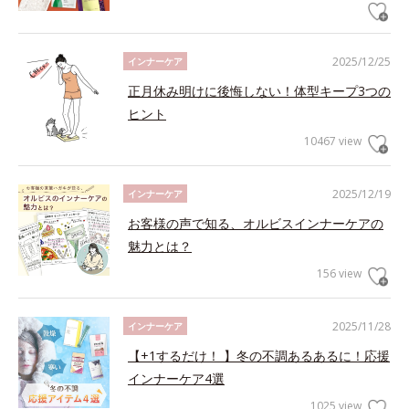
2025/12/25
インナーケア
正月休み明けに後悔しない！体型キープ3つの
ヒント
10467 view
2025/12/19
インナーケア
お客様の声で知る、オルビスインナーケアの
魅力とは？
156 view
2025/11/28
インナーケア
【+1するだけ！ 】冬の不調あるあるに！応援
インナーケア4選
1025 view