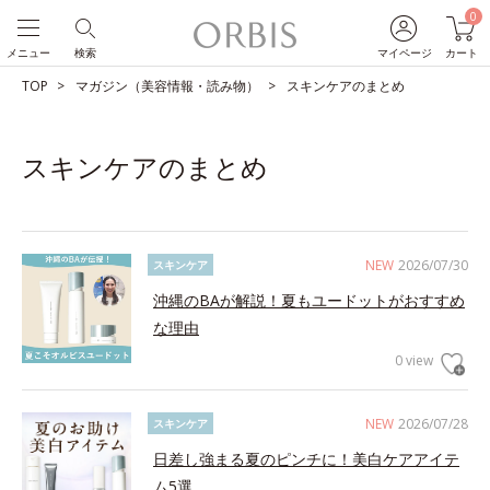
0
メニュー
検索
マイページ
カート
TOP
マガジン（美容情報・読み物）
スキンケアのまとめ
スキンケアのまとめ
NEW
2026/07/30
スキンケア
沖縄のBAが解説！夏もユードットがおすすめ
な理由
0 view
NEW
2026/07/28
スキンケア
日差し強まる夏のピンチに！美白ケアアイテ
ム5選