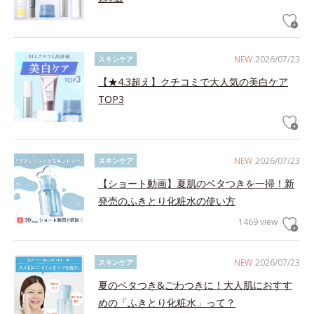
NEW
2026/07/23
スキンケア
【★4.3超え】クチコミで大人気の美白ケア
TOP3
NEW
2026/07/23
スキンケア
【ショート動画】夏肌のベタつきを一掃！新
発売のふきとり化粧水の使い方
1469 view
NEW
2026/07/23
スキンケア
夏のベタつき&ごわつきに！大人肌におすす
めの「ふきとり化粧水」って？