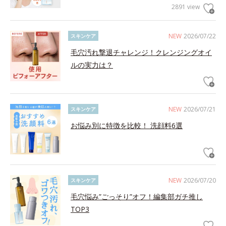
2891 view
NEW
2026/07/22
スキンケア
毛穴汚れ撃退チャレンジ！クレンジングオイ
ルの実力は？
NEW
2026/07/21
スキンケア
お悩み別に特徴を比較！ 洗顔料6選
NEW
2026/07/20
スキンケア
毛穴悩み”ごっそり”オフ！編集部ガチ推し
TOP3