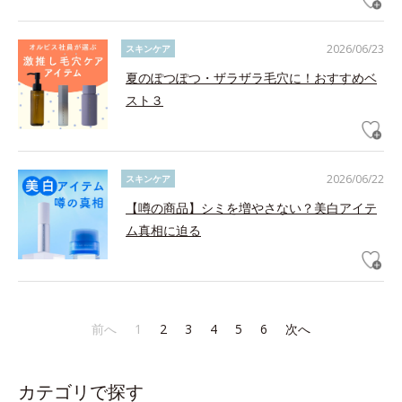
2026/06/23
スキンケア
夏のぽつぽつ・ザラザラ毛穴に！おすすめベ
スト３
2026/06/22
スキンケア
【噂の商品】シミを増やさない？美白アイテ
ム真相に迫る
前へ
1
2
3
4
5
6
次へ
カテゴリで探す