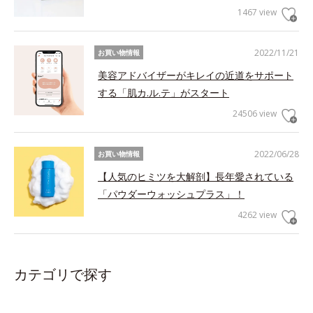
1467 view
2022/11/21
お買い物情報
美容アドバイザーがキレイの近道をサポート
する「肌カ.ル.テ」がスタート
24506 view
2022/06/28
お買い物情報
【人気のヒミツを大解剖】長年愛されている
「パウダーウォッシュプラス」！
4262 view
カテゴリで探す