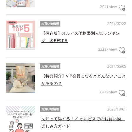
2041 view
2024/07/22
お買い物情報
【保存版】オルビス価格帯別人気ランキン
グ 各BEST５
23297 view
2024/06/05
お買い物情報
【特典紹介】VIP会員になるとどんないいこと
があるの？
6479 view
2023/10/01
お買い物情報
＼知って得する！／ オルビスでのお買い物、
楽しみ方ガイド