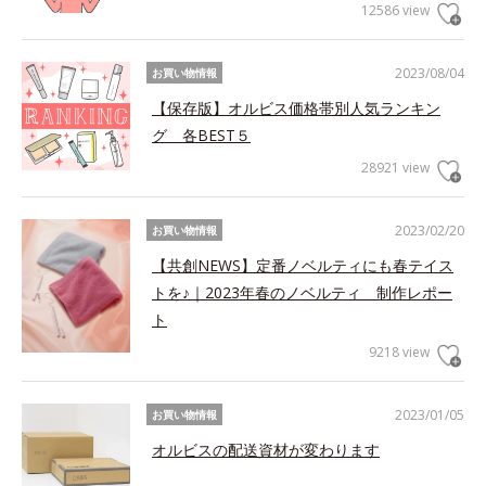
12586 view
2023/08/04
お買い物情報
【保存版】オルビス価格帯別人気ランキン
グ 各BEST５
28921 view
2023/02/20
お買い物情報
【共創NEWS】定番ノベルティにも春テイス
トを♪｜2023年春のノベルティ 制作レポー
ト
9218 view
2023/01/05
お買い物情報
オルビスの配送資材が変わります