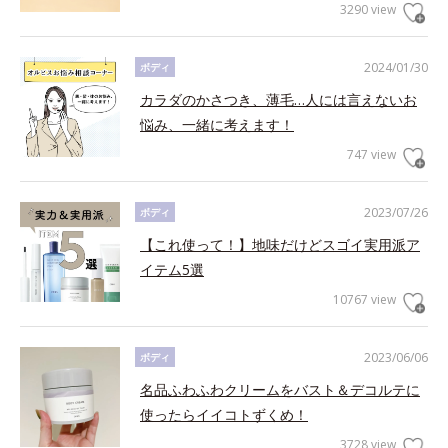
3290 view
2024/01/30
ボディ
カラダのかさつき、薄毛…人には言えないお
悩み、一緒に考えます！
747 view
2023/07/26
ボディ
【これ使って！】地味だけどスゴイ実用派ア
イテム5選
10767 view
2023/06/06
ボディ
名品ふわふわクリームをバスト＆デコルテに
使ったらイイコトずくめ！
3728 view