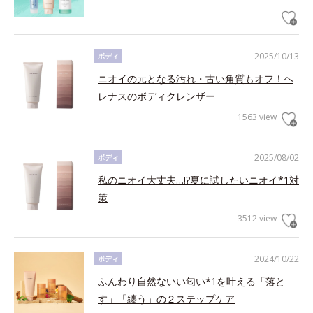
2025/10/13
ボディ
ニオイの元となる汚れ・古い角質もオフ！ヘ
レナスのボディクレンザー
1563 view
2025/08/02
ボディ
私のニオイ大丈夫…!?夏に試したいニオイ*1対
策
3512 view
2024/10/22
ボディ
ふんわり自然ないい匂い*1を叶える「落と
す」「纏う」の２ステップケア