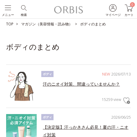
0
メニュー
検索
マイページ
カート
TOP
マガジン（美容情報・読み物）
ボディのまとめ
ボディのまとめ
NEW
2026/07/13
ボディ
汗のニオイ対策、間違っていませんか？
15259 view
2026/06/25
ボディ
【決定版】汗っかきさん必見！夏の汗・ニオ
イ対策