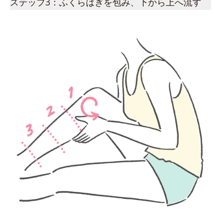
ステップ3：ふくらはぎを包み、下から上へ流す