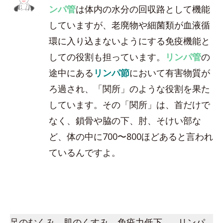
ンパ管
は体内の水分の回収路として機能
していますが、老廃物や細菌類が血液循
環に入り込まないようにする免疫機能と
しての役割も担っています。
リンパ管
の
途中にある
リンパ節
において有害物質が
ろ過され、「関所」のような役割を果た
しています。その「関所」は、首だけで
なく、鎖骨や脇の下、肘、そけい部な
ど、体の中に700〜800ほどあると言われ
ているんですよ。
足のむくみ、肌のくすみ、免疫力低下…。リンパ