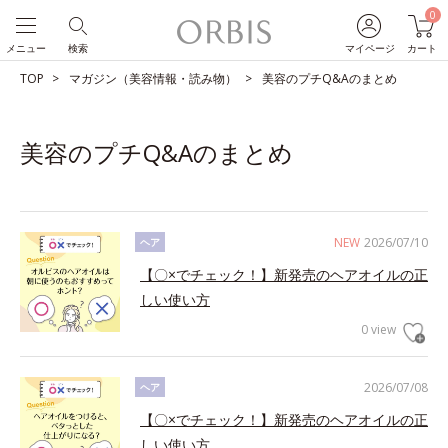
0
メニュー
検索
マイページ
カート
TOP
マガジン（美容情報・読み物）
美容のプチQ&Aのまとめ
美容のプチQ&Aのまとめ
NEW
2026/07/10
ヘア
【〇×でチェック！】新発売のヘアオイルの正
しい使い方
0 view
2026/07/08
ヘア
【〇×でチェック！】新発売のヘアオイルの正
しい使い方