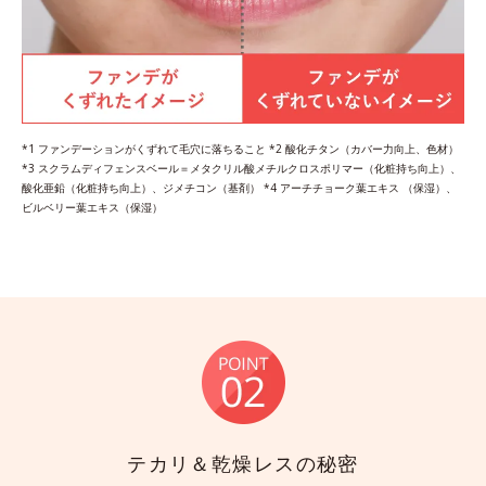
*1 ファンデーションがくずれて毛穴に落ちること *2 酸化チタン（カバー力向上、色材）
*3 スクラムディフェンスベール＝メタクリル酸メチルクロスポリマー（化粧持ち向上）、
酸化亜鉛（化粧持ち向上）、ジメチコン（基剤） *4 アーチチョーク葉エキス （保湿）、
ビルベリー葉エキス（保湿）
テカリ＆乾燥レスの秘密