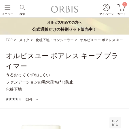
0
メニュー
検索
マイページ
カート
オルビス初めての方へ
公式通販だけの特別セット販売中！
TOP
メイク
化粧下地・コンシーラー
オルビスユー ポアレス キープ
オルビスユー ポアレス キープ プラ
イマー
うるおってくずれにくい
ファンデーションの毛穴落ち(*1)防止
化粧下地
92件