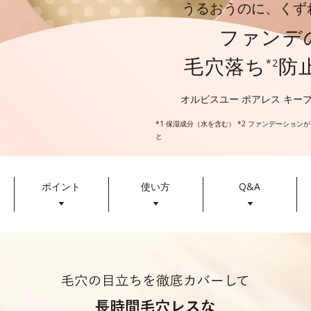
うるおうのに、くず
ファンデ
毛穴落ち
防
*2
オルビスユー ポアレス キー
*1 保湿成分（水を含む） *2 ファンデーショ
と
ポイント
使い方
Q&A
▼
▼
▼