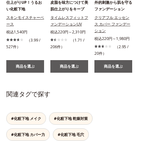
仕上がりUP！うるお
皮脂を味方につけて美
外的刺激から肌を守る
い化粧下地
肌仕上がりをキープ
ファンデーション
スキンモイスチャーベ
タイムレスフィットフ
クリアフル エッセン
ース
ァンデーションUV
ス カバー ファンデー
ション
税込1,540円
税込220円～2,310円
税込220円～1,980円
（3.99 /
（1.71 /
527件）
206件）
（2.95 /
1
20件）
商品を選ぶ
商品を選ぶ
商品を選ぶ
関連タグで探す
#化粧下地 メイク
#化粧下地 乾燥対策
#化粧下地 カバー力
#化粧下地 毛穴