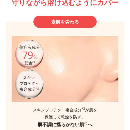
守りながら溶け込むようにカバー
素肌を労わる
*2
スキンプロテクト複合成分
が肌を
保護して乾燥を防ぎ、
肌不調に揺らがない肌
へ
*3