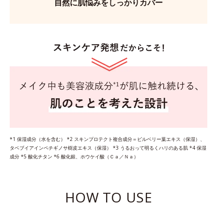
自然に肌悩みをしっかりカバー
*1 保湿成分（水を含む） *2 スキンプロテクト複合成分＝ビルベリー葉エキス（保湿）、
タベブイアインペチギノサ樹皮エキス（保湿） *3 うるおって明るくハリのある肌 *4 保湿
成分 *5 酸化チタン *6 酸化銀、ホウケイ酸（Ｃａ／Ｎａ）
HOW TO USE