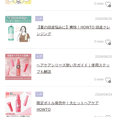
0 view
2026/06/26
ヘア
【夏の頭皮悩みに】爽快！HOWTO 頭皮クレ
ンジング
0 view
2026/06/20
ヘア
ヘアケアシリーズ使い方ガイド｜使用ステッ
プも解説
0 view
2026/04/24
ヘア
限定ボトル発売中！大ヒットヘアケア
HOWTO