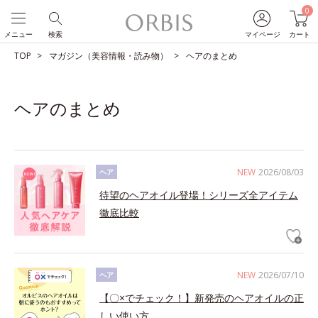
0
メニュー
検索
マイページ
カート
TOP
マガジン（美容情報・読み物）
ヘアのまとめ
ヘアのまとめ
NEW
2026/08/03
ヘア
待望のヘアオイル登場！シリーズ全アイテム
徹底比較
NEW
2026/07/10
ヘア
【〇×でチェック！】新発売のヘアオイルの正
しい使い方