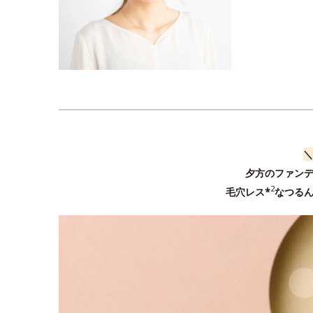
＼
夕方のファンデ
2
毛穴レス*
なつる