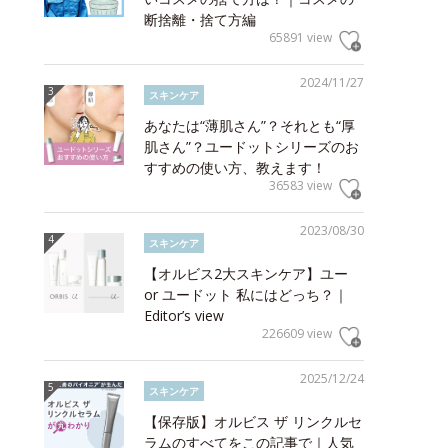
断捨離・捨て方編
65891 view
2024/11/27
スキンケア
あなたは“薄肌さん”？それとも“厚
肌さん”？ユードットシリーズのお
すすめの使い方、教えます！
36583 view
2023/08/30
スキンケア
【オルビス2大スキンケア】ユー
or ユードット 私にはどっち？｜
Editor’s view
226609 view
2025/12/24
スキンケア
【保存版】オルビス ザ リンクルセ
ラムのすべてをこの記事で｜人気