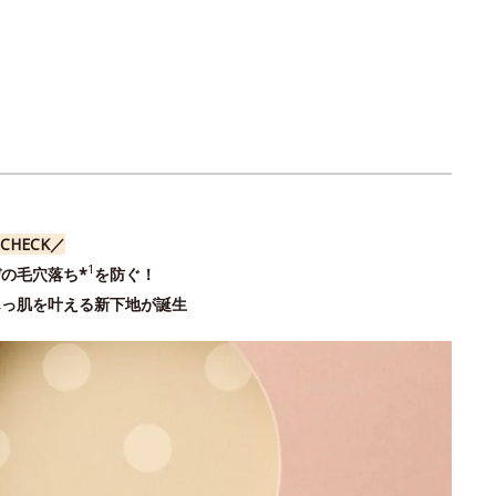
CHECK／
1
の毛穴落ち*
を防ぐ！
んっ肌を叶える新下地が誕生