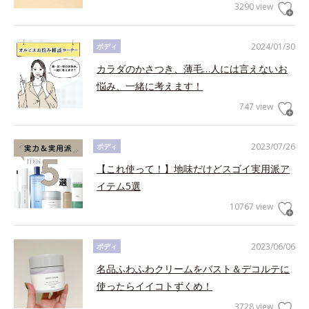
3290 view
2024/01/30
ボディ
カラダのかさつき、薄毛…人には言えないお
悩み、一緒に考えます！
747 view
2023/07/26
ボディ
【これ使って！】地味だけどスゴイ実用派ア
イテム5選
10767 view
2023/06/06
ボディ
名品ふわふわクリームをバスト＆デコルテに
使ったらイイコトずくめ！
3728 view