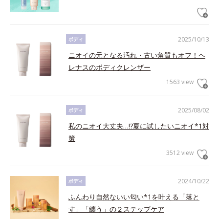
2025/10/13
ボディ
ニオイの元となる汚れ・古い角質もオフ！ヘ
レナスのボディクレンザー
1563 view
2025/08/02
ボディ
私のニオイ大丈夫…!?夏に試したいニオイ*1対
策
3512 view
2024/10/22
ボディ
ふんわり自然ないい匂い*1を叶える「落と
す」「纏う」の２ステップケア