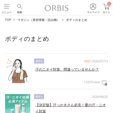
0
メニュー
検索
マイページ
カート
TOP
マガジン（美容情報・読み物）
ボディのまとめ
ボディのまとめ
NEW
2026/07/13
ボディ
汗のニオイ対策、間違っていませんか？
15259 view
2026/06/25
ボディ
【決定版】汗っかきさん必見！夏の汗・ニオ
イ対策