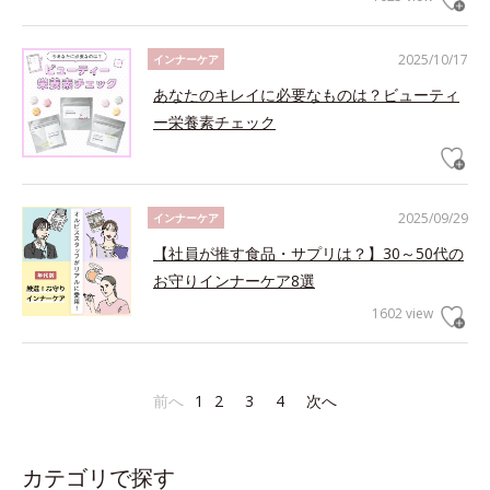
2025/10/17
インナーケア
あなたのキレイに必要なものは？ビューティ
ー栄養素チェック
2025/09/29
インナーケア
【社員が推す食品・サプリは？】30～50代の
お守りインナーケア8選
1602 view
前へ
1
2
3
4
次へ
カテゴリで探す