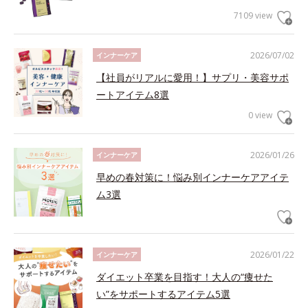
7109 view
2026/07/02
インナーケア
【社員がリアルに愛用！】サプリ・美容サポ
ートアイテム8選
0 view
2026/01/26
インナーケア
早めの春対策に！悩み別インナーケアアイテ
ム3選
2026/01/22
インナーケア
ダイエット卒業を目指す！大人の“痩せた
い”をサポートするアイテム5選