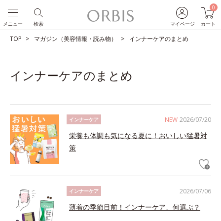
0
メニュー
検索
マイページ
カート
TOP
マガジン（美容情報・読み物）
インナーケアのまとめ
インナーケアのまとめ
NEW
2026/07/20
インナーケア
栄養も体調も気になる夏に！おいしい猛暑対
策
2026/07/06
インナーケア
薄着の季節目前！インナーケア、何選ぶ？