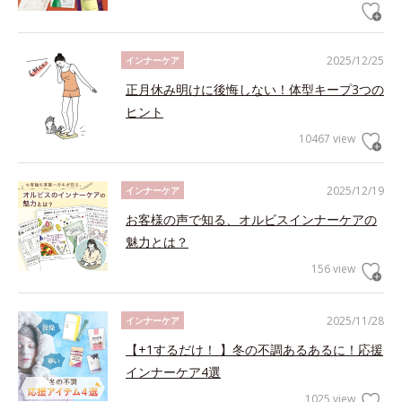
2025/12/25
インナーケア
正月休み明けに後悔しない！体型キープ3つの
ヒント
10467 view
2025/12/19
インナーケア
お客様の声で知る、オルビスインナーケアの
魅力とは？
156 view
2025/11/28
インナーケア
【+1するだけ！ 】冬の不調あるあるに！応援
インナーケア4選
1025 view