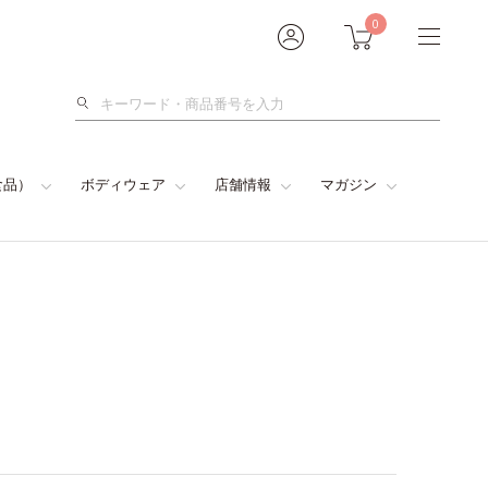
0
検
索
食品）
ボディウェア
店舗情報
マガジン