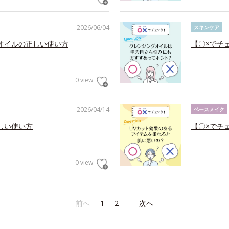
2026/06/04
スキンケア
オイルの正しい使い方
【〇×でチ
0 view
2026/04/14
ベースメイク
しい使い方
【〇×でチ
0 view
前へ
1
2
次へ