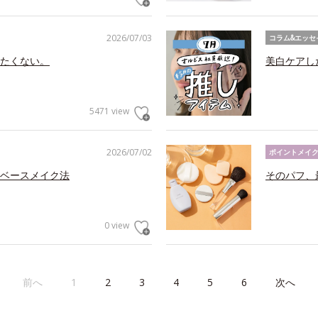
2026/07/03
コラム&エッセ
たくない。
美白ケアし
5471 view
2026/07/02
ポイントメイ
ベースメイク法
そのパフ、
0 view
前へ
1
2
3
4
5
6
次へ