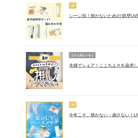
UV
シーン別！焼かないための“鉄壁UV
コラム&エッセイ
夫婦でシェア！ここちよさを追求し
UV
今年こそ、焼かない・崩さない！U