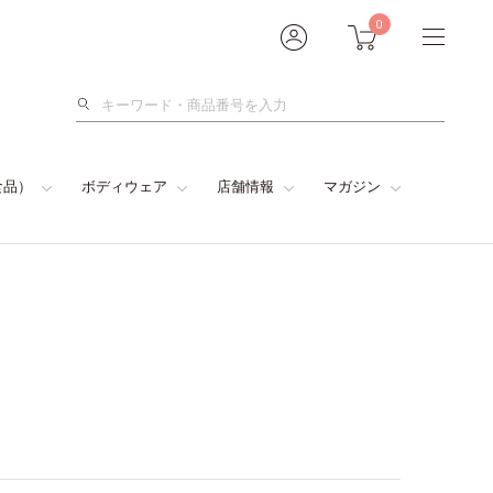
0
検
索
食品）
ボディウェア
店舗情報
マガジン