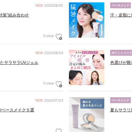
NEW
2026/08/05
ベースメイク
対策”組み合わせ
汗・皮脂に
0 view
NEW
2026/08/04
ポイントメイ
たサラサラUVジェル
色選びが難
0 view
NEW
2026/07/24
ベースメイク
Vベースメイク５選
夏もサラリ