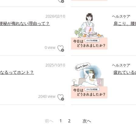
2026/02/10
ヘルスケア
の便秘が侮れない理由って？
肩こり、腰
0 view
2025/10/10
ヘルスケア
なるってホント？
疲れている
2043 view
前へ
1
2
次へ