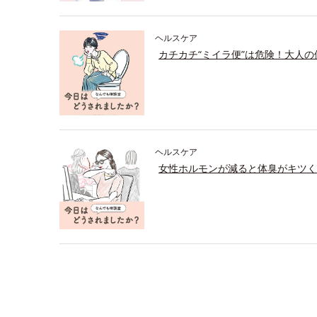
ヘルスケア
カチカチ“ミイラ便”は危険！大人
ヘルスケア
女性ホルモンが減ると体臭がキツく