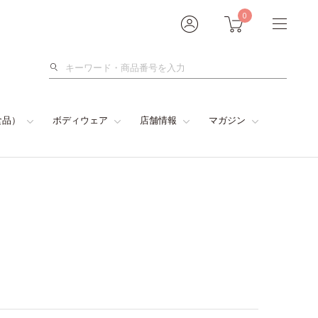
0
検
索
食品）
ボディウェア
店舗情報
マガジン