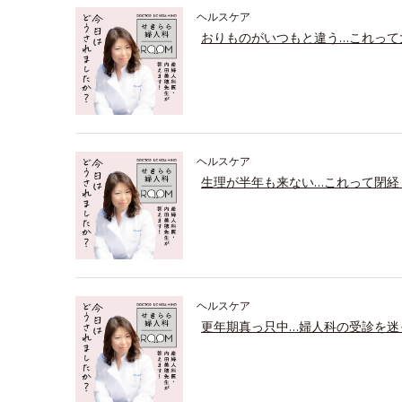
ヘルスケア
おりものがいつもと違う…これって
ヘルスケア
生理が半年も来ない…これって閉経
ヘルスケア
更年期真っ只中…婦人科の受診を迷