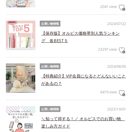
2041 view
2024/07/22
お買い物情報
【保存版】オルビス価格帯別人気ランキン
グ 各BEST５
23297 view
2024/06/05
お買い物情報
【特典紹介】VIP会員になるとどんないいこと
があるの？
6479 view
2023/10/01
お買い物情報
＼知って得する！／ オルビスでのお買い物、
楽しみ方ガイド