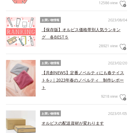
12586 view
2023/08/04
お買い物情報
【保存版】オルビス価格帯別人気ランキン
グ 各BEST５
28921 view
2023/02/20
お買い物情報
【共創NEWS】定番ノベルティにも春テイス
トを♪｜2023年春のノベルティ 制作レポー
ト
9218 view
2023/01/05
お買い物情報
オルビスの配送資材が変わります