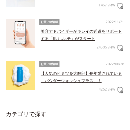
1467 view
2022/11/21
お買い物情報
美容アドバイザーがキレイの近道をサポート
する「肌カ.ル.テ」がスタート
24506 view
2022/06/28
お買い物情報
【人気のヒミツを大解剖】長年愛されている
「パウダーウォッシュプラス」！
4262 view
カテゴリで探す