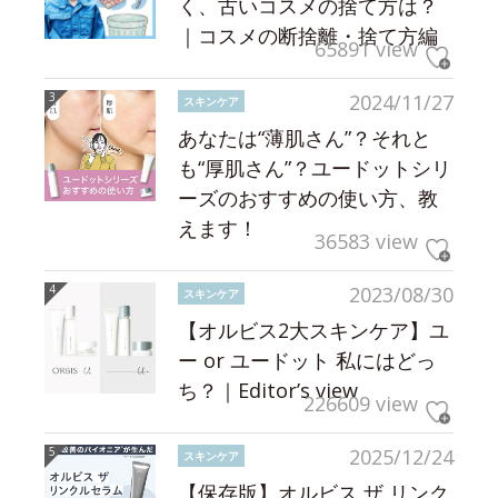
く、古いコスメの捨て方は？
｜コスメの断捨離・捨て方編
65891 view
2024/11/27
スキンケア
あなたは“薄肌さん”？それと
も“厚肌さん”？ユードットシリ
ーズのおすすめの使い方、教
えます！
36583 view
2023/08/30
スキンケア
【オルビス2大スキンケア】ユ
ー or ユードット 私にはどっ
ち？｜Editor’s view
226609 view
2025/12/24
スキンケア
【保存版】オルビス ザ リンク