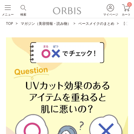
0
メニュー
検索
マイページ
カート
TOP
マガジン（美容情報・読み物）
ベースメイクのまとめ
【〇×