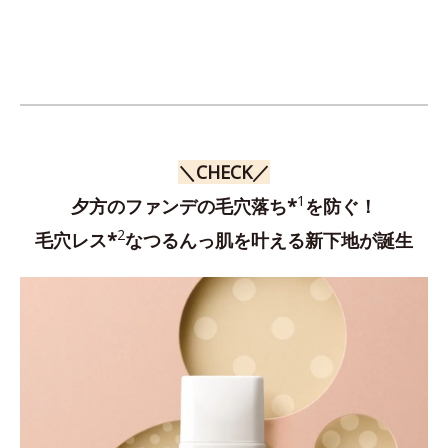
＼CHECK／
1
夕方のファンデの毛穴落ち*
を防ぐ！
2
毛穴レス*
なつるんっ肌を叶える新下地が誕生