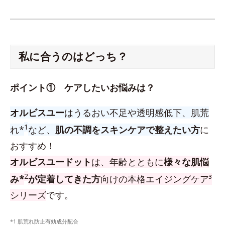
私に合うのはどっち？
ポイント① ケアしたいお悩みは？
オルビスユー
はうるおい不足や透明感低下、肌荒
1
れ*
など、
肌の不調をスキンケアで整えたい方
に
おすすめ！
オルビスユードット
は、年齢とともに
様々な肌悩
2
み*
が定着してきた方
向けの本格エイジングケア³
シリーズ
です。
*1 肌荒れ防止有効成分配合