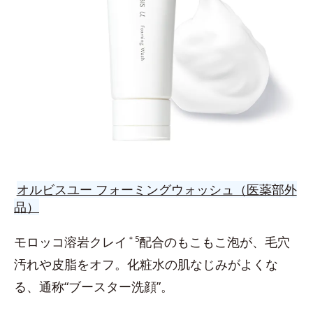
オルビスユー フォーミングウォッシュ（医薬部外
品）
モロッコ溶岩クレイ
＊5
配合のもこもこ泡が、毛穴
汚れや皮脂をオフ。化粧水の肌なじみがよくな
る、通称“ブースター洗顔”。