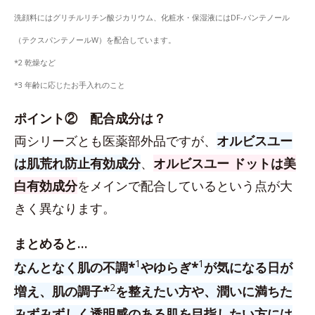
洗顔料にはグリチルリチン酸ジカリウム、化粧水・保湿液にはDF-パンテノール
（テクスパンテノールW）を配合しています。
*2 乾燥など
*3 年齢に応じたお手入れのこと
ポイント② 配合成分は？
両シリーズとも医薬部外品ですが、
オルビスユー
は肌荒れ防止有効成分
、
オルビスユー ドットは美
白有効成分
をメインで配合しているという点が大
きく異なります。
まとめると…
1
1
なんとなく肌の不調*
やゆらぎ*
が気になる日が
2
増え、肌の調子*
を整えたい方や、潤いに満ちた
みずみずしく透明感のある肌を目指したい方には