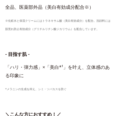
全品、医薬部外品（美白有効成分配合※）
※化粧水と保湿クリームにはトラネキサム酸（美白有効成分）を配合。洗顔料には
肌荒れ防止有効成分（グリチルリチン酸ジカリウム）を配合しています。
- 目指す肌 -
「ハリ・弾力感」×「美白*¹」を叶え、立体感のあ
る印象に
*メラニンの生成を抑え、シミ・ソバカスを防ぐ
＼こんな方におすすめ！／