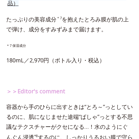
品）
たっぷりの美容成分
＊7
を抱えたとろみ膜が肌の上
で弾け、成分をすみずみまで届けます。
＊7 保湿成分
180mL／2,970円（ボトル入り・税込）
＞＞Editor's comment
容器から手のひらに出すときは“とろ～”っとしてい
るのに、肌になじませた途端“ぱしゃ”っとする不思
議なテクスチャーがクセになる…！水のようにぐ
んぐん浸透
*8
するのに、しっかりうるおい膜で守ら