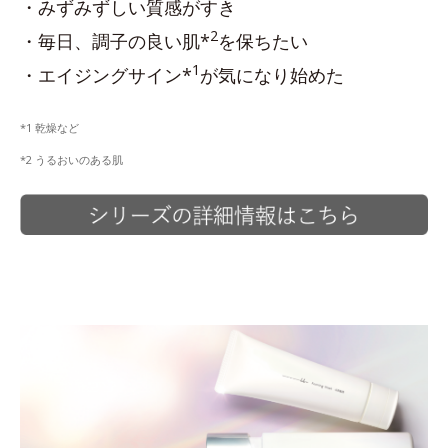
・みずみずしい質感がすき
2
・毎日、調子の良い肌*
を保ちたい
1
・エイジングサイン*
が気になり始めた
*1 乾燥など
*2 うるおいのある肌