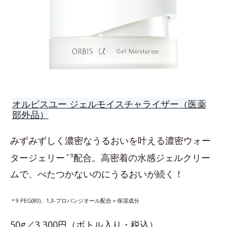
オルビスユー ジェルモイスチャライザー（医薬
部外品）
みずみずしく濃密なうるおいを叶える濃密ウォー
タージェリー
＊9
配合。高密着の水感ジェルクリー
ムで、べたつかないのにうるおいが続く！
＊9 PEG(80)、1,3-プロパンジオール配合＝保湿成分
50g／3,300円（ボトル入り・税込）