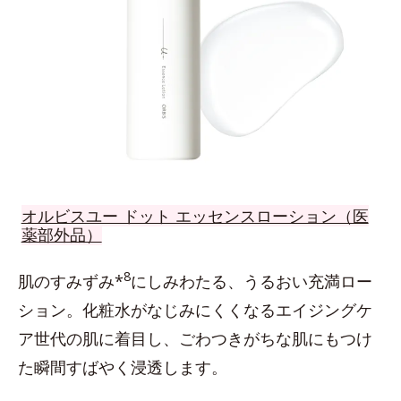
オルビスユー ドット エッセンスローション（医
薬部外品）
8
肌のすみずみ*
にしみわたる、うるおい充満ロー
ション。化粧水がなじみにくくなるエイジングケ
ア世代の肌に着目し、ごわつきがちな肌にもつけ
た瞬間すばやく浸透します。