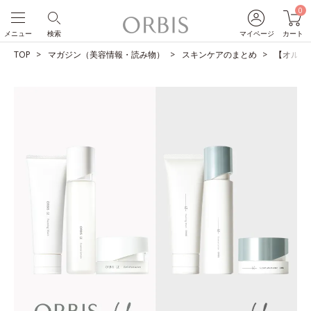
0
メニュー
検索
マイページ
カート
TOP
マガジン（美容情報・読み物）
スキンケアのまとめ
【オルビス