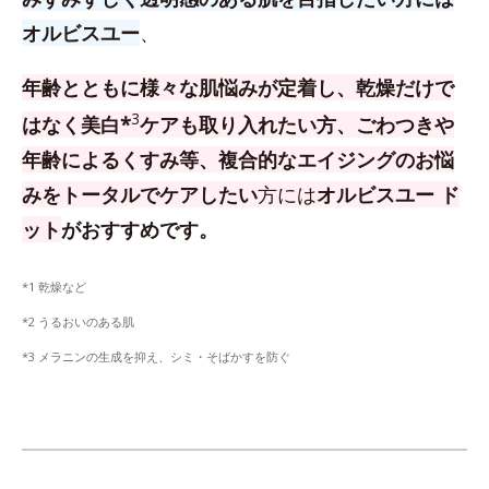
オルビスユー
、
年齢とともに様々な肌悩みが定着し、乾燥だけで
3
はなく美白*
ケアも取り入れたい方、
ごわつきや
年齢によるくすみ等、複合的なエイジングのお悩
みをトータルでケアしたい
方
には
オルビスユー ド
ット
がおすすめです。
*1 乾燥など
*2 うるおいのある肌
*3 メラニンの生成を抑え、シミ・そばかすを防ぐ