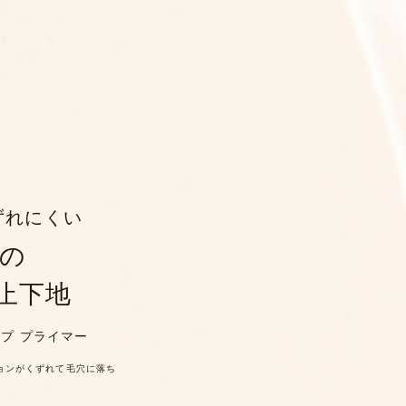
ずれにくい
の
止下地
ープ プライマー
ションがくずれて毛穴に落ち