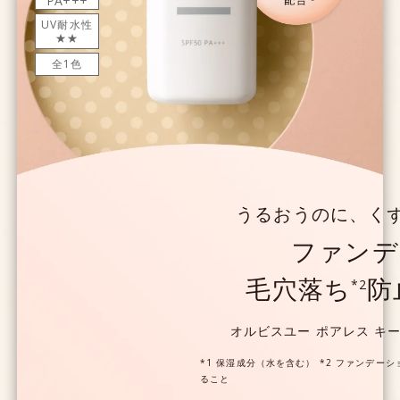
PA+++
UV耐水性
★★
全1色
うるおうのに、く
ファンデ
毛穴落ち
防
*2
オルビスユー ポアレス キ
*1 保湿成分（水を含む） *2 ファンデー
ること