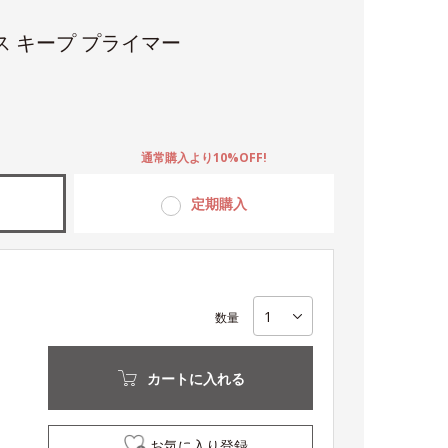
ス キープ プライマー
。
通常購入より10%OFF!
定期購入
数量
カートに入れる
お気に入り登録