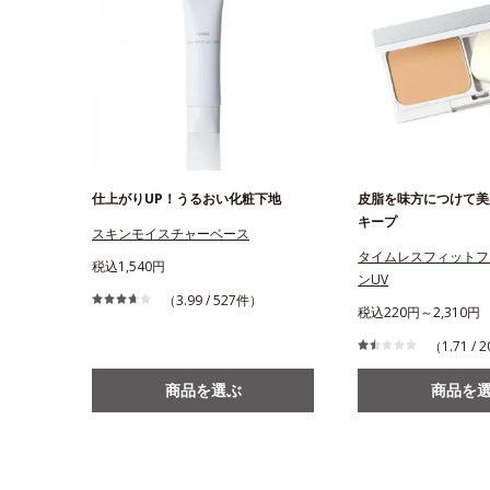
仕上がりUP！うるおい化粧下地
皮脂を味方につけて美
キープ
スキンモイスチャーベース
タイムレスフィットフ
税込1,540円
ンUV
（3.99 / 527件）
税込220円～2,310円
（1.71 /
商品を選ぶ
商品を