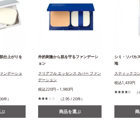
肌仕上がりを
外的刺激から肌を守るファンデーシ
シミ・ソバカ
ョン
地
ァンデーショ
クリアフル エッセンス カバー ファン
スティックコ
デーション
税込1,430円
税込220円～1,980円
（4
 206件）
（2.95 / 20件）
選ぶ
商品を選ぶ
商