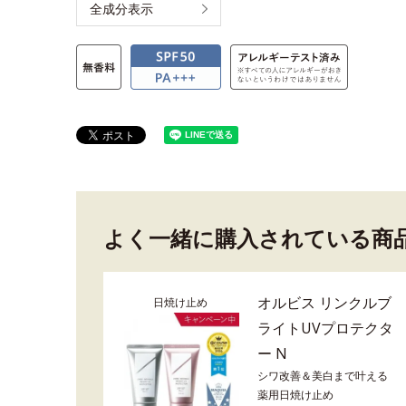
全成分表示
よく一緒に購入されている商
オルビス リンクルブ
日焼け止め
ライトUVプロテクタ
ー N
シワ改善＆美白まで叶える
薬用日焼け止め