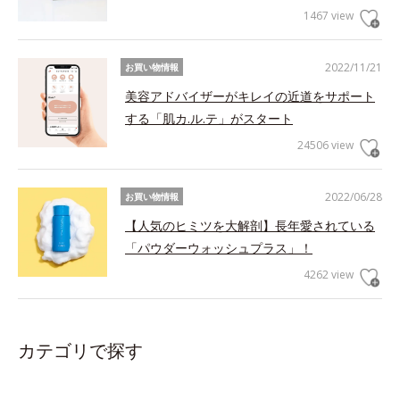
1467 view
2022/11/21
お買い物情報
美容アドバイザーがキレイの近道をサポート
する「肌カ.ル.テ」がスタート
24506 view
2022/06/28
お買い物情報
【人気のヒミツを大解剖】長年愛されている
「パウダーウォッシュプラス」！
4262 view
カテゴリで探す