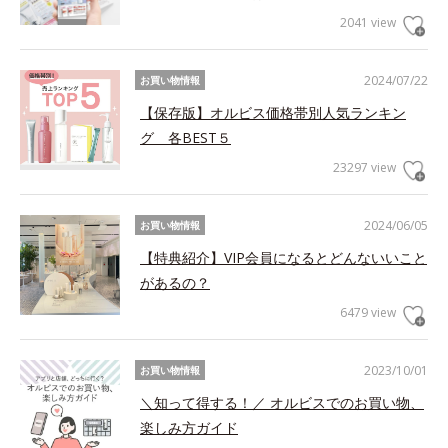
2041 view
2024/07/22
お買い物情報
【保存版】オルビス価格帯別人気ランキン
グ 各BEST５
23297 view
2024/06/05
お買い物情報
【特典紹介】VIP会員になるとどんないいこと
があるの？
6479 view
2023/10/01
お買い物情報
＼知って得する！／ オルビスでのお買い物、
楽しみ方ガイド