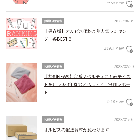
12586 view
2023/08/04
お買い物情報
【保存版】オルビス価格帯別人気ランキン
グ 各BEST５
28921 view
2023/02/20
お買い物情報
【共創NEWS】定番ノベルティにも春テイス
トを♪｜2023年春のノベルティ 制作レポー
ト
9218 view
2023/01/05
お買い物情報
オルビスの配送資材が変わります