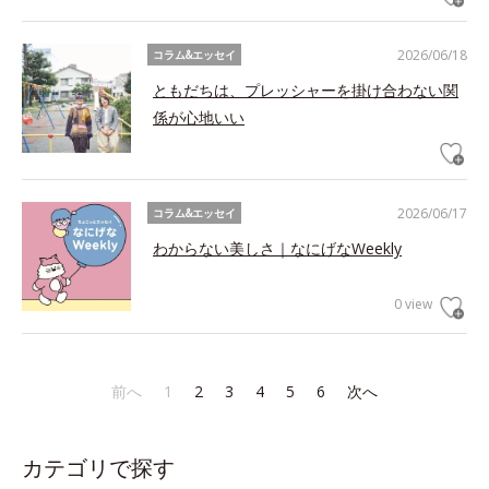
2026/06/18
コラム&エッセイ
ともだちは、プレッシャーを掛け合わない関
係が心地いい
2026/06/17
コラム&エッセイ
わからない美しさ｜なにげなWeekly
0 view
前へ
1
2
3
4
5
6
次へ
カテゴリで探す