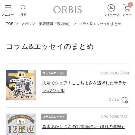
0
メニュー
検索
マイページ
カート
TOP
マガジン（美容情報・読み物）
コラム&エッセイのまとめ
コラム&エッセイのまとめ
NEW
2026/08/04
コラム&エッセイ
夫婦でシェア！ここちよさを追求したサラサ
ラUVジェル
0 view
NEW
2026/08/01
コラム&エッセイ
真木あかりさんの12星座占い（8月の運勢）