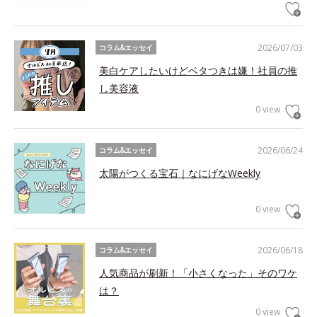
2026/07/03
コラム&エッセイ
美白ケアしたいけどベタつきは嫌！社員の推
し美容液
0 view
2026/06/24
コラム&エッセイ
太陽がつくる宝石｜なにげなWeekly
0 view
2026/06/18
コラム&エッセイ
人気商品が刷新！「小さくなった」そのワケ
は？
0 view