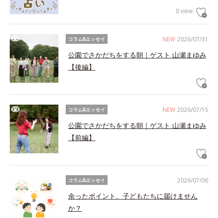
0 view
NEW
2026/07/31
コラム&エッセイ
公園でさかだちをする朝｜ゲスト 山瀬まゆみ
【後編】
NEW
2026/07/15
コラム&エッセイ
公園でさかだちをする朝｜ゲスト 山瀬まゆみ
【前編】
2026/07/06
コラム&エッセイ
余ったポイント、子どもたちに届けません
か？