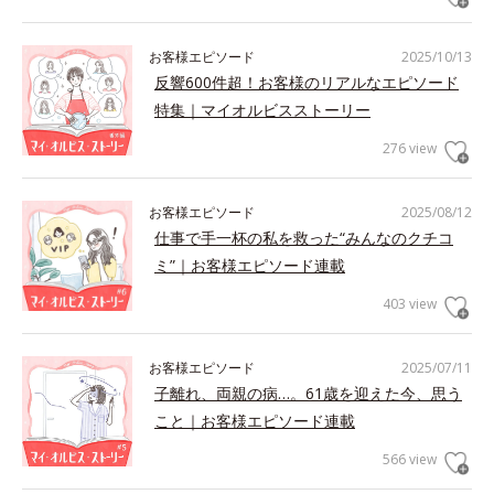
お客様エピソード
2025/10/13
反響600件超！お客様のリアルなエピソード
特集｜マイオルビスストーリー
276 view
お客様エピソード
2025/08/12
仕事で手一杯の私を救った“みんなのクチコ
ミ”｜お客様エピソード連載
403 view
お客様エピソード
2025/07/11
子離れ、両親の病…。61歳を迎えた今、思う
こと｜お客様エピソード連載
566 view