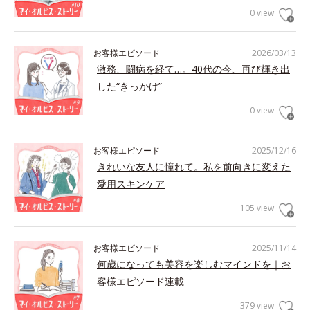
0 view
お客様エピソード
2026/03/13
激務、闘病を経て…。40代の今、再び輝き出
した“きっかけ”
0 view
お客様エピソード
2025/12/16
きれいな友人に憧れて。私を前向きに変えた
愛用スキンケア
105 view
お客様エピソード
2025/11/14
何歳になっても美容を楽しむマインドを｜お
客様エピソード連載
379 view