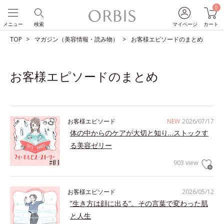
0
メニュー
検索
マイページ
カート
TOP
マガジン（美容情報・読み物）
お客様エピソードのまとめ
お客様エピソードのまとめ
お客様エピソード
NEW
2026/07/17
体の中からのケアが大切と知り…ストックす
る美容ゼリー
903 view
お客様エピソード
2026/05/12
”生き方は顔に出る”。その言葉で変わった肌
と人生