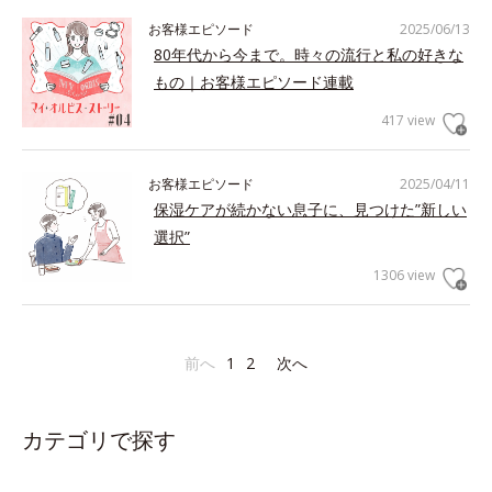
お客様エピソード
2025/06/13
80年代から今まで。時々の流行と私の好きな
もの｜お客様エピソード連載
417 view
お客様エピソード
2025/04/11
保湿ケアが続かない息子に、見つけた”新しい
選択”
1306 view
前へ
1
2
次へ
カテゴリで探す