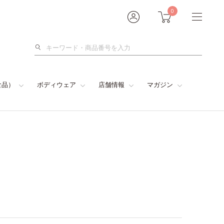
0
検
索
食品）
ボディウェア
店舗情報
マガジン