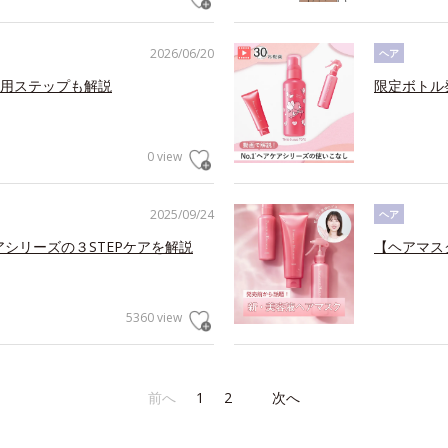
2026/06/20
ヘア
用ステップも解説
限定ボトル
0 view
2025/09/24
ヘア
アシリーズの３STEPケアを解説
【ヘアマス
5360 view
前へ
1
2
次へ